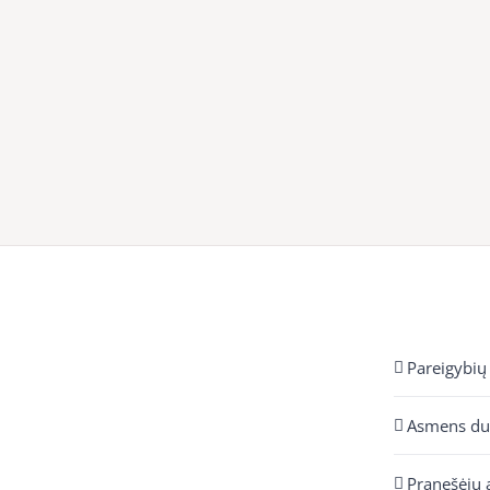
Pareigybių
Asmens d
Pranešėjų 