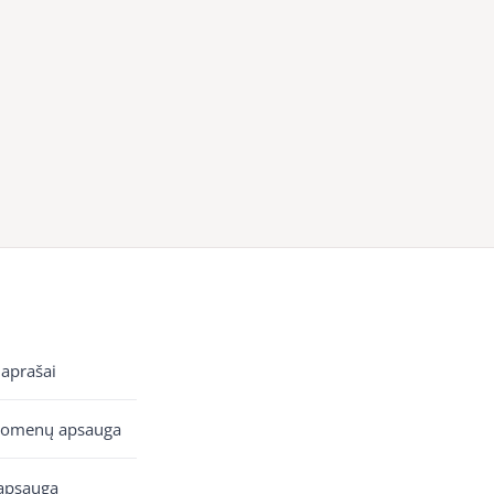
 aprašai
uomenų apsauga
apsauga