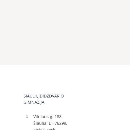
ŠIAULIŲ DIDŽDVARIO
GIMNAZIJA
Vilniaus g. 188,
Šiauliai LT-76299,
atsisk. sąsk.