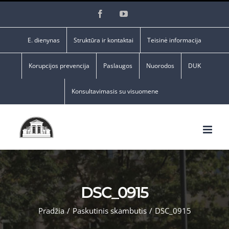
Skip
Facebook
YouTube
to
content
E. dienynas
Struktūra ir kontaktai
Teisinė informacija
Korupcijos prevencija
Paslaugos
Nuorodos
DUK
Konsultavimasis su visuomene
DSC_0915
Pradžia
/
Paskutinis skambutis
/
DSC_0915