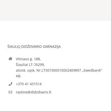
ŠIAULIŲ DIDŽDVARIO GIMNAZIJA
Vilniaus g. 188,
Šiauliai LT-76299,
atsisk. sąsk. Nr.LT507300010002409897 „Swedbank“
AB.
+370 41 431514
rastine@didzdvaris.lt