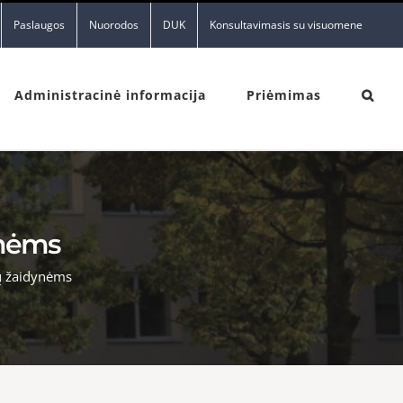
Paslaugos
Nuorodos
DUK
Konsultavimasis su visuomene
Administracinė informacija
Priėmimas
ynėms
ų žaidynėms