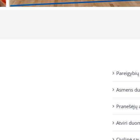
Pareigybių
Asmens d
Pranešėjų 
Atviri duo
Civilinė sa