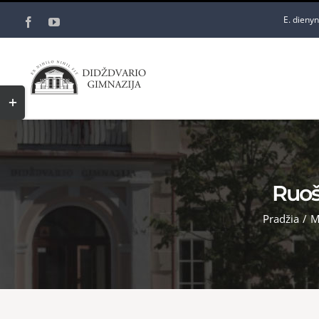
Skip
E. dieny
Facebook
YouTube
to
content
Toggle
Sliding
Bar
Area
Ruoš
Pradžia
/
M