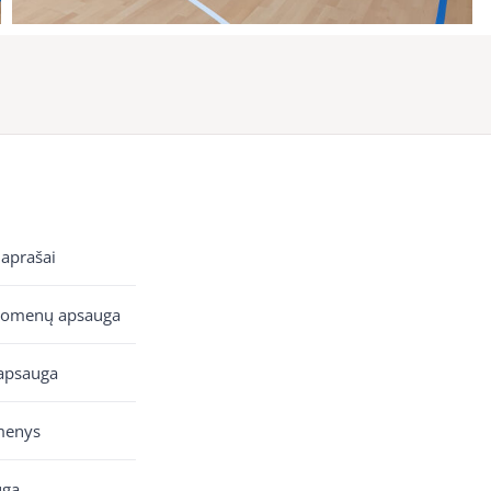
 aprašai
uomenų apsauga
apsauga
menys
uga