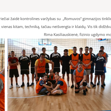
iečiai žaidė kontrolines varžybas su „Romuvos“ gimnazijos tink
vienas kitam, techniką, tačiau neišvengta ir klaidų. Vis tik didždva
ima Kasiliauskienė, fizinio ugdymo moky