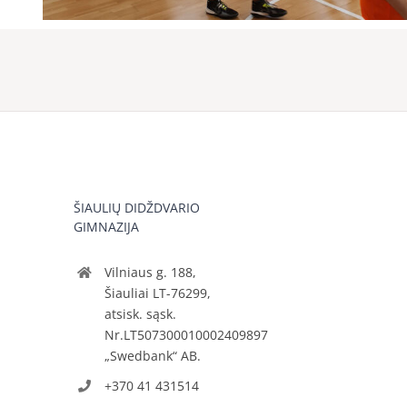
ŠIAULIŲ DIDŽDVARIO
GIMNAZIJA
Vilniaus g. 188,
Šiauliai LT-76299,
atsisk. sąsk.
Nr.LT507300010002409897
„Swedbank“ AB.
+370 41 431514