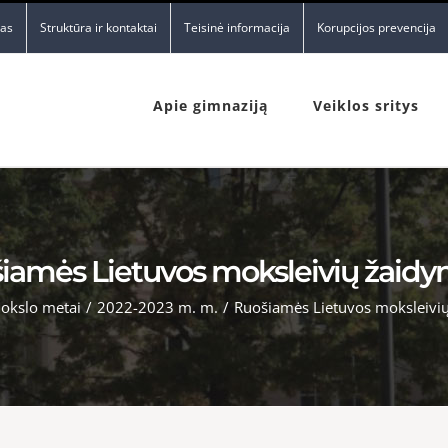
nas
Struktūra ir kontaktai
Teisinė informacija
Korupcijos prevencija
Apie gimnaziją
Veiklos sritys
iamės Lietuvos moksleivių žaid
okslo metai
/
2022-2023 m. m.
/
Ruošiamės Lietuvos moksleivi