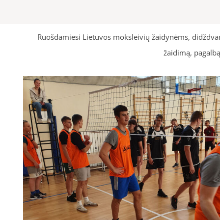
Ruošdamiesi Lietuvos moksleivių žaidynėms, didždvar
žaidimą, pagalbą 
R