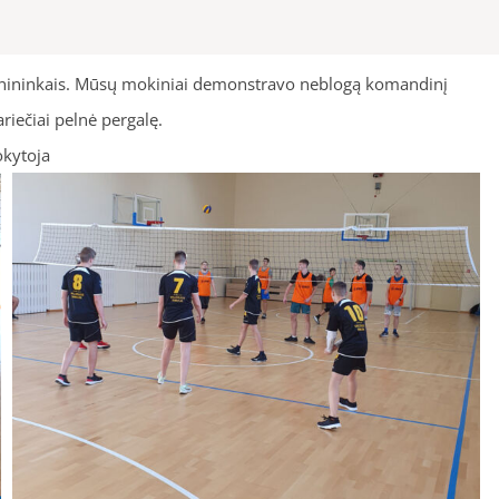
linininkais. Mūsų mokiniai demonstravo neblogą komandinį
riečiai pelnė pergalę.
toja