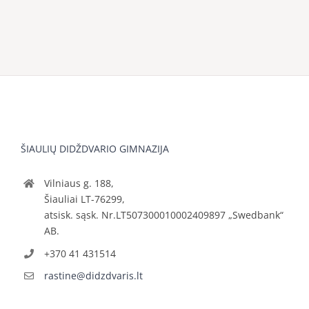
ŠIAULIŲ DIDŽDVARIO GIMNAZIJA
Vilniaus g. 188,
Šiauliai LT-76299,
atsisk. sąsk. Nr.LT507300010002409897 „Swedbank“
AB.
+370 41 431514
rastine@didzdvaris.lt