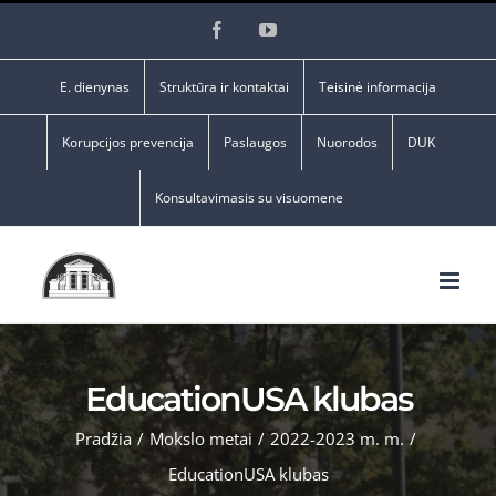
Skip
Facebook
YouTube
to
content
E. dienynas
Struktūra ir kontaktai
Teisinė informacija
Korupcijos prevencija
Paslaugos
Nuorodos
DUK
Konsultavimasis su visuomene
EducationUSA klubas
Pradžia
/
Mokslo metai
/
2022-2023 m. m.
/
EducationUSA klubas