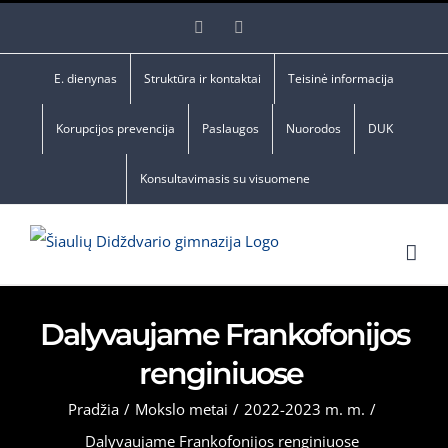
Skip
Facebook
YouTube
to
content
E. dienynas
Struktūra ir kontaktai
Teisinė informacija
Korupcijos prevencija
Paslaugos
Nuorodos
DUK
Konsultavimasis su visuomene
Dalyvaujame Frankofonijos
renginiuose
Pradžia
/
Mokslo metai
/
2022-2023 m. m.
/
Dalyvaujame Frankofonijos renginiuose