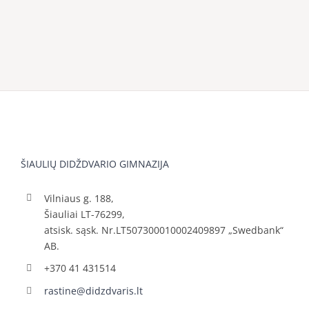
ŠIAULIŲ DIDŽDVARIO GIMNAZIJA
Vilniaus g. 188,
Šiauliai LT-76299,
atsisk. sąsk. Nr.LT507300010002409897 „Swedbank“
AB.
+370 41 431514
rastine@didzdvaris.lt