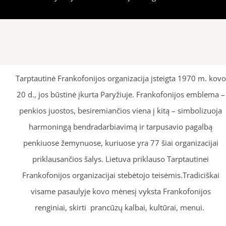
Tarptautinė Frankofonijos organizacija įsteigta 1970 m. kovo
20 d., jos būstinė įkurta Paryžiuje. Frankofonijos emblema –
penkios juostos, besiremiančios viena į kitą – simbolizuoja
harmoningą bendradarbiavimą ir tarpusavio pagalbą
penkiuose žemynuose, kuriuose yra 77 šiai organizacijai
priklausančios šalys. Lietuva priklauso Tarptautinei
Frankofonijos organizacijai stebėtojo teisėmis.Tradiciškai
visame pasaulyje kovo mėnesį vyksta Frankofonijos
renginiai, skirti prancūzų kalbai, kultūrai, menui.