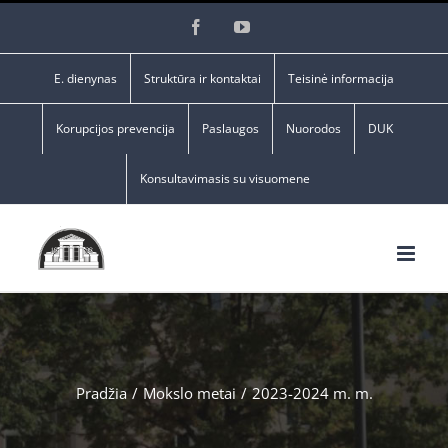
Skip
Facebook
YouTube
to
content
E. dienynas
Struktūra ir kontaktai
Teisinė informacija
Korupcijos prevencija
Paslaugos
Nuorodos
DUK
Konsultavimasis su visuomene
Pradžia
/
Mokslo metai
/
2023-2024 m. m.