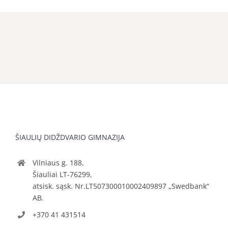
ŠIAULIŲ DIDŽDVARIO GIMNAZIJA
Vilniaus g. 188,
Šiauliai LT-76299,
atsisk. sąsk. Nr.LT507300010002409897 „Swedbank“
AB.
+370 41 431514