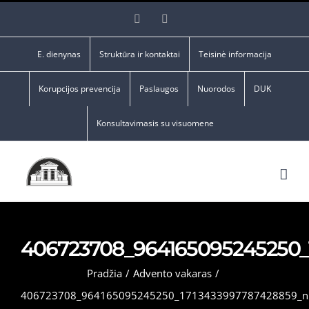
Skip
Facebook
YouTube
to
content
E. dienynas
Struktūra ir kontaktai
Teisinė informacija
Korupcijos prevencija
Paslaugos
Nuorodos
DUK
Konsultavimasis su visuomene
406723708_964165095245250_
Pradžia
/
Advento vakaras
/
406723708_964165095245250_1713433997787428859_n