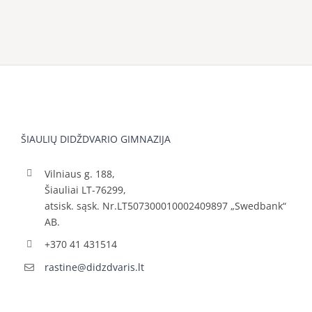
ŠIAULIŲ DIDŽDVARIO GIMNAZIJA
Vilniaus g. 188,
Šiauliai LT-76299,
atsisk. sąsk. Nr.LT507300010002409897 „Swedbank“
AB.
+370 41 431514
rastine@didzdvaris.lt