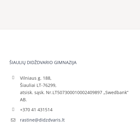
ŠIAULIŲ DIDŽDVARIO GIMNAZIJA
Vilniaus g. 188,
Šiauliai LT-76299,
atsisk. sąsk. Nr.LT507300010002409897 „Swedbank“
AB.
+370 41 431514
rastine@didzdvaris.lt