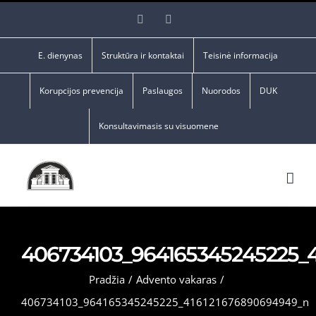
Skip
Facebook
YouTube
to
content
E. dienynas
Struktūra ir kontaktai
Teisinė informacija
Korupcijos prevencija
Paslaugos
Nuorodos
DUK
Konsultavimasis su visuomene
406734103_964165345245225_
Pradžia
/
Advento vakaras
/
406734103_964165345245225_416121676890694949_n