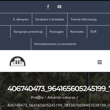
Skip
Facebook
YouTube
to
content
E. dienynas
Struktūra ir kontaktai
Teisinė informacija
Korupcijos prevencija
Paslaugos
Nuorodos
DUK
Konsultavimasis su visuomene
406740473_964165605245199_
Pradžia
/
Advento vakaras
/
406740473_964165605245199_7813670658407038139_n