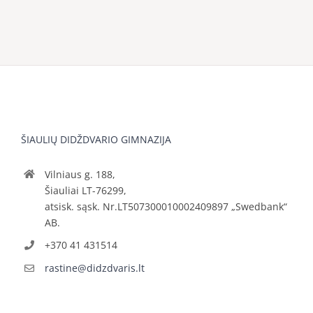
ŠIAULIŲ DIDŽDVARIO GIMNAZIJA
Vilniaus g. 188,
Šiauliai LT-76299,
atsisk. sąsk. Nr.LT507300010002409897 „Swedbank“
AB.
+370 41 431514
rastine@didzdvaris.lt