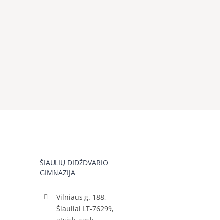
ŠIAULIŲ DIDŽDVARIO
GIMNAZIJA
Vilniaus g. 188,
Šiauliai LT-76299,
atsisk. sąsk.