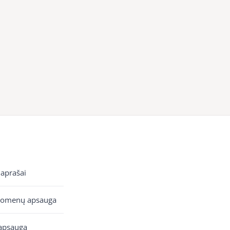
 aprašai
uomenų apsauga
apsauga