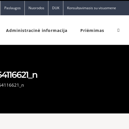
Paslaugos
Nuorodos
DUK
Konsultavimasis su visuomene
Administracinė informacija
Priėmimas
4116621_n
64116621_n