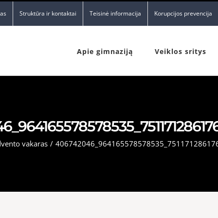
nas
Struktūra ir kontaktai
Teisinė informacija
Korupcijos prevencija
Apie gimnaziją
Veiklos sritys
6_964165578578535_751171286176
vento vakaras
/
406742046_964165578578535_75117128617