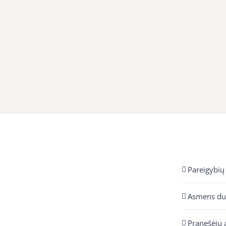
Pareigybių
Asmens d
Pranešėjų 