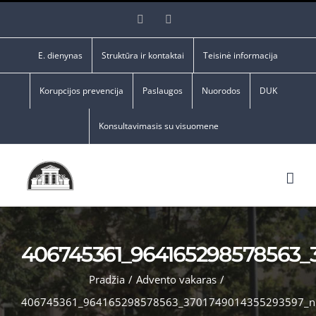
Skip
Facebook
YouTube
to
content
E. dienynas
Struktūra ir kontaktai
Teisinė informacija
Korupcijos prevencija
Paslaugos
Nuorodos
DUK
Konsultavimasis su visuomene
406745361_964165298578563_
Pradžia
/
Advento vakaras
/
406745361_964165298578563_3701749014355293597_n