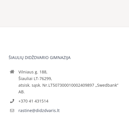
ŠIAULIŲ DIDŽDVARIO GIMNAZIJA
Vilniaus g. 188,
Šiauliai LT-76299,
atsisk. sąsk. Nr.LT507300010002409897 „Swedbank“
AB.
+370 41 431514
rastine@didzdvaris.lt