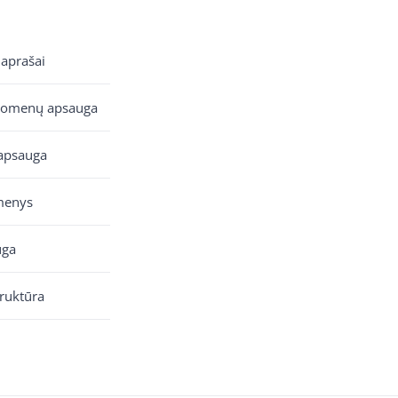
 aprašai
uomenų apsauga
apsauga
menys
uga
truktūra