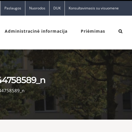
Paslaugos
Nuorodos
DUK
Konsultavimasis su visuomene
Administracinė informacija
Priėmimas
44758589_n
44758589_n