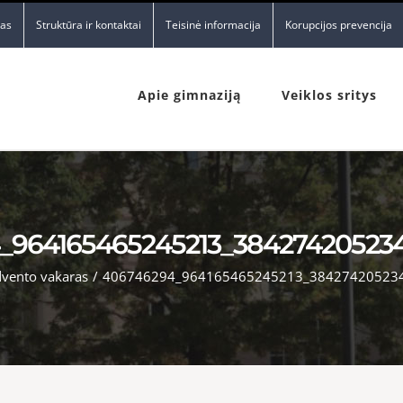
nas
Struktūra ir kontaktai
Teisinė informacija
Korupcijos prevencija
Apie gimnaziją
Veiklos sritys
_964165465245213_38427420523
vento vakaras
/
406746294_964165465245213_38427420523