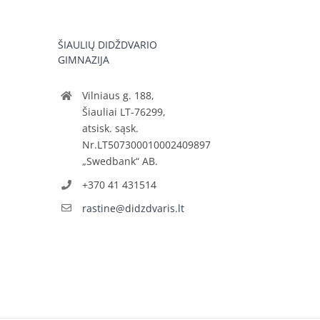
ŠIAULIŲ DIDŽDVARIO
GIMNAZIJA
Vilniaus g. 188,
Šiauliai LT-76299,
atsisk. sąsk.
Nr.LT507300010002409897
„Swedbank“ AB.
+370 41 431514
rastine@didzdvaris.lt