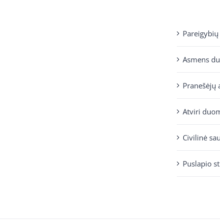
Pareigybių
Asmens d
Pranešėjų 
Atviri duo
Civilinė sa
Puslapio s