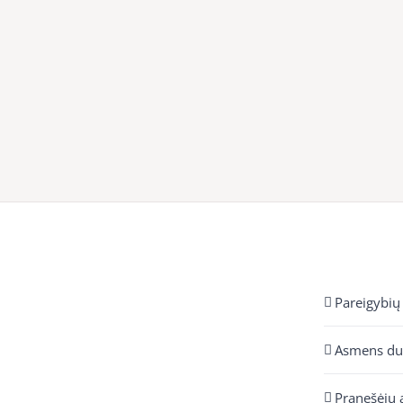
Pareigybių
Asmens d
Pranešėjų 