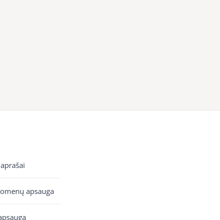
 aprašai
uomenų apsauga
apsauga