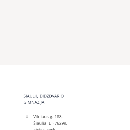
ŠIAULIŲ DIDŽDVARIO
GIMNAZIJA
Vilniaus g. 188,
Šiauliai LT-76299,
atsisk. sąsk.