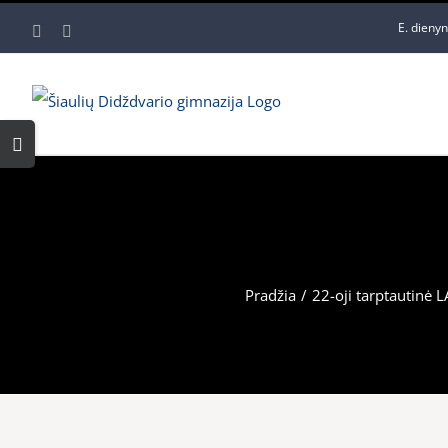
Skip
E. dieny
Facebook
YouTube
to
content
Toggle
Sliding
Bar
Area
Pradžia
/
22-oji tarptautinė 