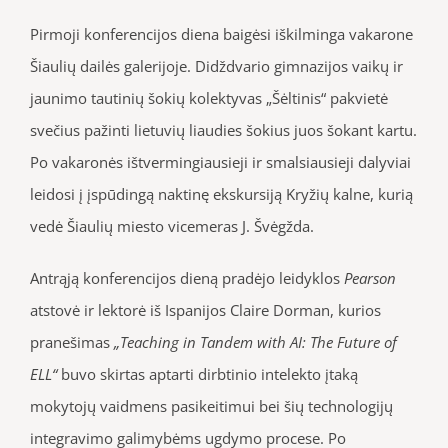
Pirmoji konferencijos diena baigėsi iškilminga vakarone
Šiaulių dailės galerijoje. Didždvario gimnazijos vaikų ir
jaunimo tautinių šokių kolektyvas „Šėltinis“ pakvietė
svečius pažinti lietuvių liaudies šokius juos šokant kartu.
Po vakaronės ištvermingiausieji ir smalsiausieji dalyviai
leidosi į įspūdingą naktinę ekskursiją Kryžių kalne, kurią
vedė Šiaulių miesto vicemeras J. Švėgžda.
Antrąją konferencijos dieną pradėjo leidyklos
Pearson
atstovė ir lektorė iš Ispanijos Claire Dorman, kurios
pranešimas
„Teaching in Tandem with AI: The Future of
ELL“
buvo skirtas aptarti dirbtinio intelekto įtaką
mokytojų vaidmens pasikeitimui bei šių technologijų
integravimo galimybėms ugdymo procese. Po