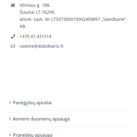
Vilniaus g. 188,
Šiauliai LT-76299,
atsisk. sąsk. Nr.LT507300010002409897 „Swedbank“
AB.
+370 41 431514
rastine@didzdvaris.lt
Pareigybių aprašai
Asmens duomenų apsauga
Pranešėjų apsauga