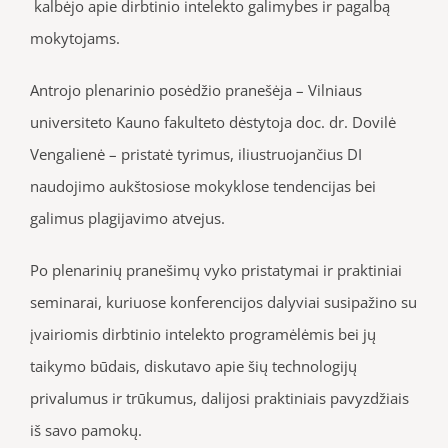
kalbėjo apie dirbtinio intelekto galimybes ir pagalbą
mokytojams.
Antrojo plenarinio posėdžio pranešėja – Vilniaus
universiteto Kauno fakulteto dėstytoja doc. dr. Dovilė
Vengalienė – pristatė tyrimus, iliustruojančius DI
naudojimo aukštosiose mokyklose tendencijas bei
galimus plagijavimo atvejus.
Po plenarinių pranešimų vyko pristatymai ir praktiniai
seminarai, kuriuose konferencijos dalyviai susipažino su
įvairiomis dirbtinio intelekto programėlėmis bei jų
taikymo būdais, diskutavo apie šių technologijų
privalumus ir trūkumus, dalijosi praktiniais pavyzdžiais
iš savo pamokų.