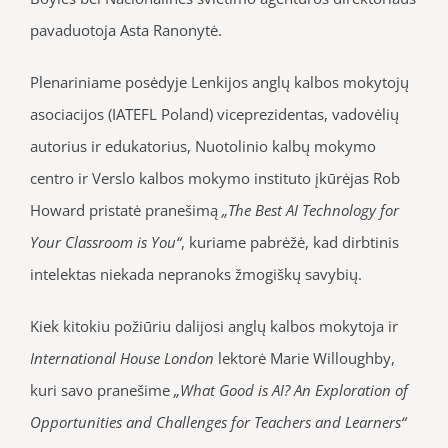
pavaduotoja Asta Ranonytė.
Plenariniame posėdyje Lenkijos anglų kalbos mokytojų
asociacijos (IATEFL Poland) viceprezidentas, vadovėlių
autorius ir edukatorius, Nuotolinio kalbų mokymo
centro ir Verslo kalbos mokymo instituto įkūrėjas Rob
Howard pristatė pranešimą
„The Best AI Technology for
Your Classroom is You“
, kuriame pabrėžė, kad dirbtinis
intelektas niekada nepranoks žmogiškų savybių.
Kiek kitokiu požiūriu dalijosi anglų kalbos mokytoja ir
International House London
lektorė Marie Willoughby,
kuri savo pranešime
„What Good is AI? An Exploration of
Opportunities and Challenges for Teachers and Learners“