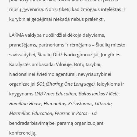
mūsų gyvenimą. Norisi tikėti, kad žmogaus intelektas ir
kūrybiniai gebėjimai niekada nebus pralenkti.
LAKMA valdyba nuoširdžiai dėkoja dalyviams,
pranešėjams, partneriams ir rėmėjams – Šiaulių miesto
savivaldybei, Šiaulių Didždvario gimnazijai, Jungtinės
Karalystės ambasadai Vilniuje, Britų tarybai,
Nacionalinei švietimo agentūrai, nevyriausybinei
organizacijai
SOL (Sharing One Language)
, leidykloms ir
knygynams
UAB Ames Education, Baltos lankos / Klett,
Hamilton House, Humanitas, Krisostomus, Litterula,
Macmillan Education, Pearson
ir
Rotas
– už
bendradarbiavimą bei paramą organizuojant
konferenciją.