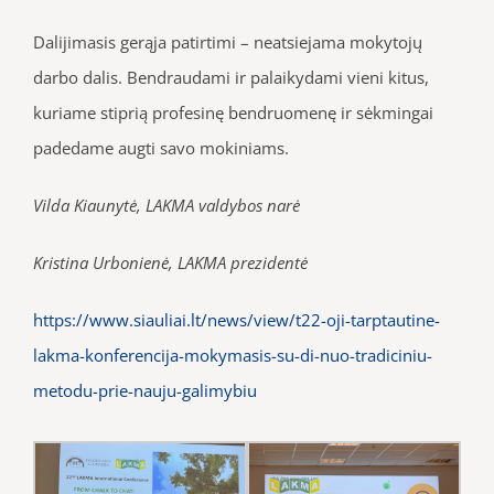
Dalijimasis gerąja patirtimi – neatsiejama mokytojų
darbo dalis. Bendraudami ir palaikydami vieni kitus,
kuriame stiprią profesinę bendruomenę ir sėkmingai
padedame augti savo mokiniams.
Vilda Kiaunytė, LAKMA valdybos narė
Kristina Urbonienė, LAKMA prezidentė
https://www.siauliai.lt/news/view/t22-oji-tarptautine-
lakma-konferencija-mokymasis-su-di-nuo-tradiciniu-
metodu-prie-nauju-galimybiu