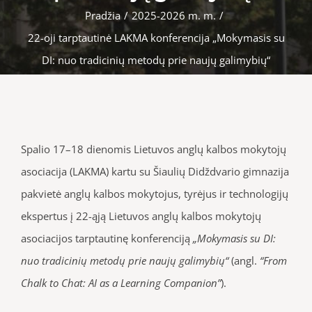
Pradžia
/
2025-2026 m. m.
/
22-oji tarptautinė LAKMA konferencija „Mokymasis su
DI: nuo tradicinių metodų prie naujų galimybių“
Spalio 17–18 dienomis Lietuvos anglų kalbos mokytojų
asociacija (LAKMA) kartu su Šiaulių Didždvario gimnazija
pakvietė anglų kalbos mokytojus, tyrėjus ir technologijų
ekspertus į 22-ąją Lietuvos anglų kalbos mokytojų
asociacijos tarptautinę konferenciją
„Mokymasis su DI:
nuo tradicinių metodų prie naujų galimybių“
(angl.
“From
Chalk to Chat: AI as a Learning Companion”
).