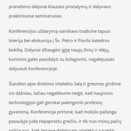
pranešimo dalyviai klausėsi pristatymų ir dalyvavo
praktiniuose seminaruose.
Konferencijos uždarymą vainikavo tradicine tapusi
loterija bei ekskursija į Šv. Petro ir Povilo katedros
bokštą. Dalyviai džiaugėsi įgiję naujų žinių ir idėjų,
kuriomis galės pasidalyti su kolegomis, negalėjusiais
dalyvauti konferencijoje.
Šiandien apie dirbtinio intelekto žalą ir grėsmes girdime
vis dažniau, tačiau negalėtume neigti, kad naujosios
technologijos gali gerokai palengvinti profesinį
gyvenimą. Konferencija priminė, kad mokslo pažanga
pasaulyje juda nepaprastu greičiu, ir tik nuo mūsų pačių
priklausys, kiek leisime dirbtiniam intelektui paveikti