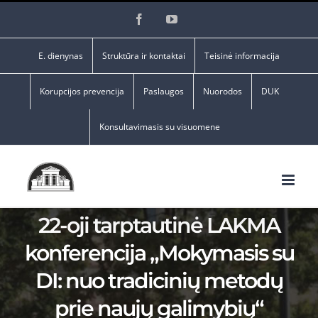
Skip
Facebook
YouTube
to
content
E. dienynas
Struktūra ir kontaktai
Teisinė informacija
Korupcijos prevencija
Paslaugos
Nuorodos
DUK
Konsultavimasis su visuomene
22-oji tarptautinė LAKMA
konferencija „Mokymasis su
DI: nuo tradicinių metodų
prie naujų galimybių“