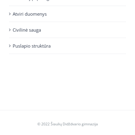
Atviri duomenys
Civilinė sauga
Puslapio struktūra
© 2022 Šiaulių Didždvario gimnazija