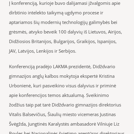
Į konferenciją, kurioje buvo dalijamasi įžvalgomis apie
dirbtinio intelekto taikymą ugdymo procese ir
aptariamos šių modernių technologijų galimybės bei
grėsmės, atvyko beveik 100 dalyvių iš Lietuvos, Airijos,
Didžiosios Britanijos, Bulgarijos, Graikijos, Ispanijos,
JAV, Latvijos, Lenkijos ir Serbijos.
Konferenciją pradėjo LAKMA prezidentė, Didždvario
gimnazijos anglų kalbos mokytoja ekspertė Kristina
Urbonienė, kuri pasveikino visus dalyvius ir priminė
apie konferencijos temos aktualumą. Sveikinimo
žodžius taip pat tarė Didždvario gimnazijos direktorius
Vitalis Balsevičius, Šiaulių miesto vicemeras Justinas
Švėgžda, Jungtinės Karalystės ambasadorė Vilniuje Liz
Boyles bei Nacionalinės švietimo agentūros direktoriaus