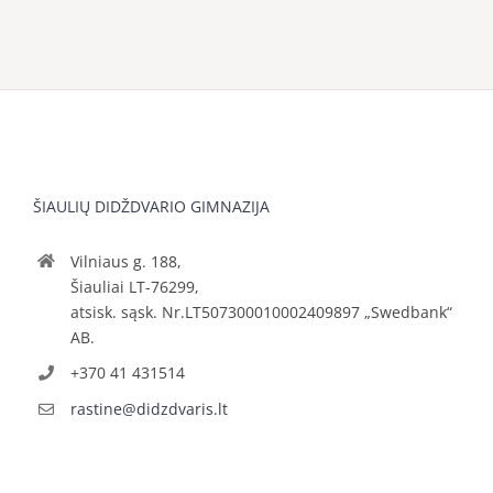
ŠIAULIŲ DIDŽDVARIO GIMNAZIJA
Vilniaus g. 188,
Šiauliai LT-76299,
atsisk. sąsk. Nr.LT507300010002409897 „Swedbank“
AB.
+370 41 431514
rastine@didzdvaris.lt