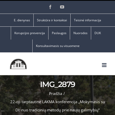
Skip
Facebook
YouTube
to
content
E. dienynas
Struktūra ir kontaktai
Teisinė informacija
Korupcijos prevencija
Paslaugos
Nuorodos
DUK
Konsultavimasis su visuomene
IMG_2879
Pradžia
/
22-oji tarptautinė LAKMA konferencija „Mokymasis su
DI: nuo tradicinių metodų prie naujų galimybių“