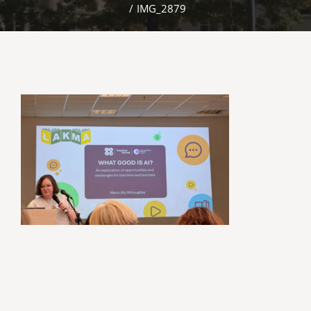
/
IMG_2879