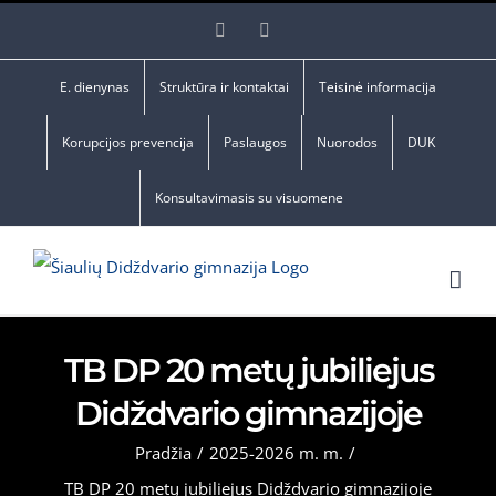
Skip
Facebook
YouTube
to
content
E. dienynas
Struktūra ir kontaktai
Teisinė informacija
Korupcijos prevencija
Paslaugos
Nuorodos
DUK
Konsultavimasis su visuomene
TB DP 20 metų jubiliejus
Didždvario gimnazijoje
Pradžia
/
2025-2026 m. m.
/
TB DP 20 metų jubiliejus Didždvario gimnazijoje