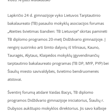
Lapkričio 24 d. gimnazijoje vyko Lietuvos Tarptautinio
bakalaureato (TB) pasaulio mokyklų asociacijos forumas
„Ateities švietimas šiandien: TB Lietuvoje“ skirtas paminėti
TB diplomo programos 20-metį Didždvario gimnazijoje. Į
renginį susirinko arti šimto dalyvių iš Vilniaus, Kauno,
Tauragės, Alytaus, Klaipėdos mokyklų įgyvendinančių
tarptautinio bakalaureato programas (TB DP, MYP, PYP) bei
Šiaulių miesto savivaldybės, švietimo bendruomenės
atstovai.
Šventinį forumą atidarė Vaidas Bacys, TB diplomo
programos Didždvario gimnazijoje iniciatorius, Šiaulių r.
Dubysos aukštupio mokyklos direktorius. Jis savo kalboje