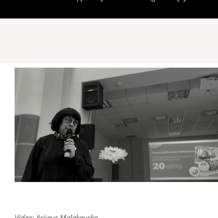
Video: Arijaus Malakausko