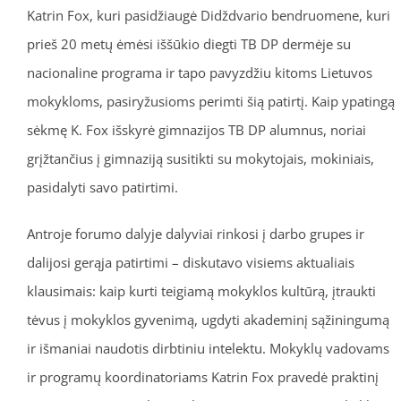
Katrin Fox, kuri pasidžiaugė Didždvario bendruomene, kuri
prieš 20 metų ėmėsi iššūkio diegti TB DP dermėje su
nacionaline programa ir tapo pavyzdžiu kitoms Lietuvos
mokykloms, pasiryžusioms perimti šią patirtį. Kaip ypatingą
sėkmę K. Fox išskyrė gimnazijos TB DP alumnus, noriai
grįžtančius į gimnaziją susitikti su mokytojais, mokiniais,
pasidalyti savo patirtimi.
Antroje forumo dalyje dalyviai rinkosi į darbo grupes ir
dalijosi gerąja patirtimi – diskutavo visiems aktualiais
klausimais: kaip kurti teigiamą mokyklos kultūrą, įtraukti
tėvus į mokyklos gyvenimą, ugdyti akademinį sąžiningumą
ir išmaniai naudotis dirbtiniu intelektu. Mokyklų vadovams
ir programų koordinatoriams Katrin Fox pravedė praktinį