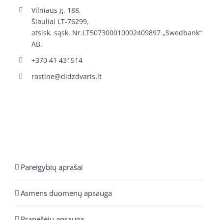
Vilniaus g. 188,
Šiauliai LT-76299,
atsisk. sąsk. Nr.LT507300010002409897 „Swedbank“
AB.
+370 41 431514
rastine@didzdvaris.lt
Pareigybių aprašai
Asmens duomenų apsauga
Pranešėjų apsauga