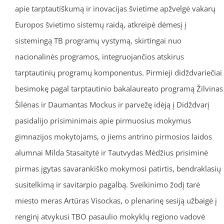
apie tarptautiškumą ir inovacijas švietime apžvelgė vakarų
Europos švietimo sistemų raidą, atkreipė dėmesį į
sistemingą TB programų vystymą, skirtingai nuo
nacionalinės programos, integruojančios atskirus
tarptautinių programų komponentus. Pirmieji didždvariečiai
besimokę pagal tarptautinio bakalaureato programą Žilvinas
Šilėnas ir Daumantas Mockus ir parvežę idėją į Didždvarį
pasidalijo prisiminimais apie pirmuosius mokymus
gimnazijos mokytojams, o jiems antrino pirmosios laidos
alumnai Milda Stasaitytė ir Tautvydas Mėdžius prisiminė
pirmas įgytas savarankiško mokymosi patirtis, bendraklasių
susitelkimą ir savitarpio pagalbą. Sveikinimo žodį tarė
miesto meras Artūras Visockas, o plenarinę sesiją užbaigė į
renginį atvykusi TBO pasaulio mokyklų regiono vadovė