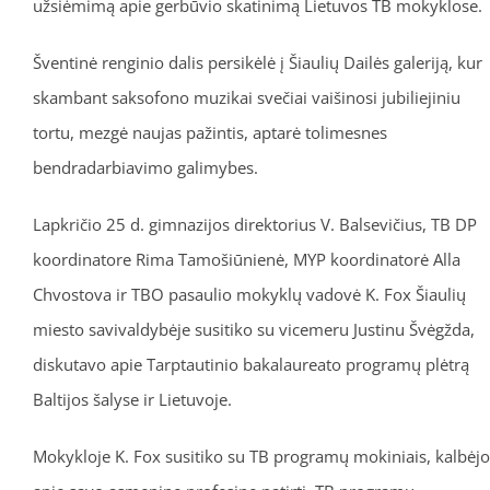
užsiėmimą apie gerbūvio skatinimą Lietuvos TB mokyklose.
Šventinė renginio dalis persikėlė į Šiaulių Dailės galeriją, kur
skambant saksofono muzikai svečiai vaišinosi jubiliejiniu
tortu, mezgė naujas pažintis, aptarė tolimesnes
bendradarbiavimo galimybes.
Lapkričio 25 d. gimnazijos direktorius V. Balsevičius, TB DP
koordinatore Rima Tamošiūnienė, MYP koordinatorė Alla
Chvostova ir TBO pasaulio mokyklų vadovė K. Fox Šiaulių
miesto savivaldybėje susitiko su vicemeru Justinu Švėgžda,
diskutavo apie Tarptautinio bakalaureato programų plėtrą
Baltijos šalyse ir Lietuvoje.
Mokykloje K. Fox susitiko su TB programų mokiniais, kalbėjo