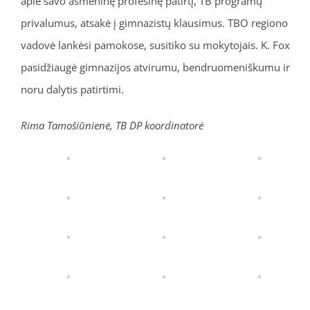
apie savo asmeninę profesinę patirtį, TB programų
privalumus, atsakė į gimnazistų klausimus. TBO regiono
vadovė lankėsi pamokose, susitiko su mokytojais. K. Fox
pasidžiaugė gimnazijos atvirumu, bendruomeniškumu ir
noru dalytis patirtimi.
Rima Tamošiūnienė, TB DP koordinatorė