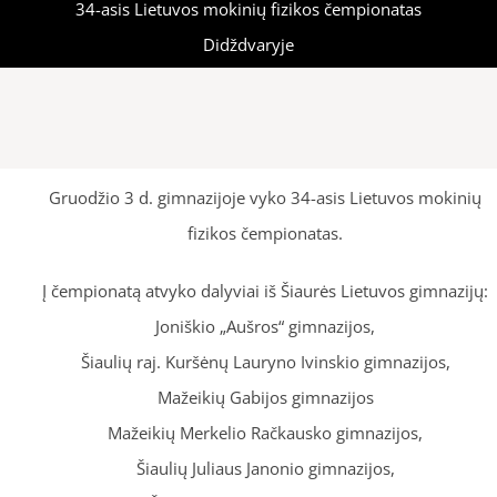
34-asis Lietuvos mokinių fizikos čempionatas
Didždvaryje
Gruodžio 3 d. gimnazijoje vyko 34-asis Lietuvos mokinių
fizikos čempionatas.
Į čempionatą atvyko dalyviai iš Šiaurės Lietuvos gimnazijų:
Joniškio „Aušros“ gimnazijos,
Šiaulių raj. Kuršėnų Lauryno Ivinskio gimnazijos,
Mažeikių Gabijos gimnazijos
Mažeikių Merkelio Račkausko gimnazijos,
Šiaulių Juliaus Janonio gimnazijos,