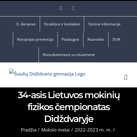
Skip
Facebook
YouTube
to
content
E. dienynas
Struktūra ir kontaktai
Teisinė informacija
Korupcijos prevencija
Paslaugos
Nuorodos
DUK
Konsultavimasis su visuomene
34-asis Lietuvos mokinių
fizikos čempionatas
Didždvaryje
Pradžia
/
Mokslo metai
/
2022-2023 m. m.
/