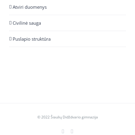
Atviri duomenys
Civilinė sauga
Puslapio struktūra
© 2022 Šiaulių Didždvario gimnazija
Facebook
YouTube