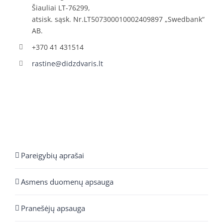
Šiauliai LT-76299,
atsisk. sąsk. Nr.LT507300010002409897 „Swedbank“
AB.
+370 41 431514
rastine@didzdvaris.lt
Pareigybių aprašai
Asmens duomenų apsauga
Pranešėjų apsauga