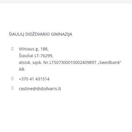
ŠIAULIŲ DIDŽDVARIO GIMNAZIJA
Vilniaus g. 188,
Šiauliai LT-76299,
atsisk. sąsk. Nr.LT507300010002409897 „Swedbank“
AB.
+370 41 431514
rastine@didzdvaris.lt