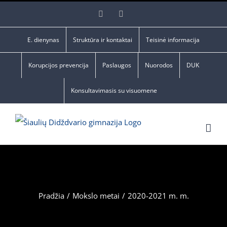
Skip
Facebook
YouTube
to
content
E. dienynas
Struktūra ir kontaktai
Teisinė informacija
Korupcijos prevencija
Paslaugos
Nuorodos
DUK
Konsultavimasis su visuomene
Pradžia
/
Mokslo metai
/
2020-2021 m. m.