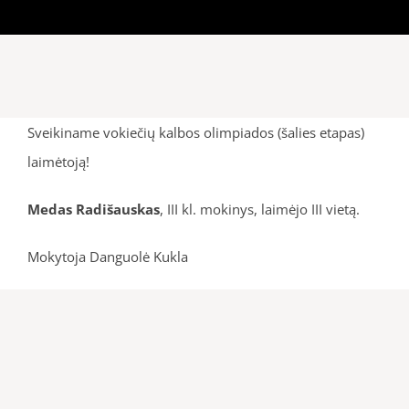
Sveikiname vokiečių kalbos olimpiados (šalies etapas)
laimėtoją!
Medas Radišauskas
, III kl. mokinys, laimėjo III vietą.
Mokytoja Danguolė Kukla