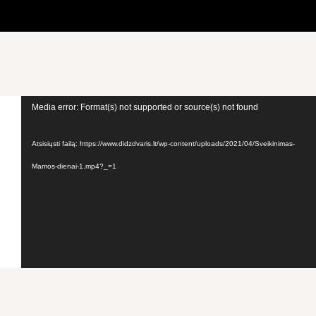
Video
Media error: Format(s) not supported or source(s) not found
grotuvas
Atsisiųsti failą: https://www.didzdvaris.lt/wp-content/uploads/2021/04/Sveikinimas-
Mamos-dienai-1.mp4?_=1