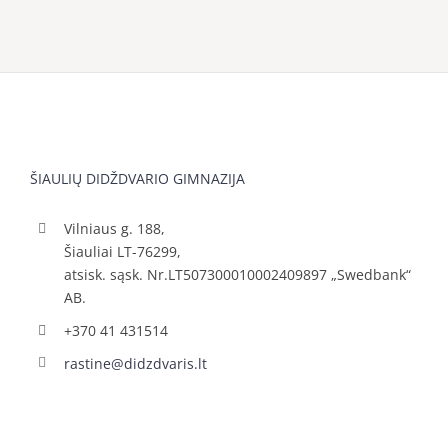
ŠIAULIŲ DIDŽDVARIO GIMNAZIJA
Vilniaus g. 188,
Šiauliai LT-76299,
atsisk. sąsk. Nr.LT507300010002409897 „Swedbank“
AB.
+370 41 431514
rastine@didzdvaris.lt