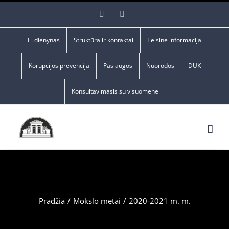
Skip
Facebook
YouTube
to
content
E. dienynas
Struktūra ir kontaktai
Teisinė informacija
Korupcijos prevencija
Paslaugos
Nuorodos
DUK
Konsultavimasis su visuomene
Pradžia
/
Mokslo metai
/
2020-2021 m. m.