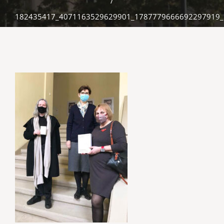
/
182435417_4071163529629901_1787779666692297919_