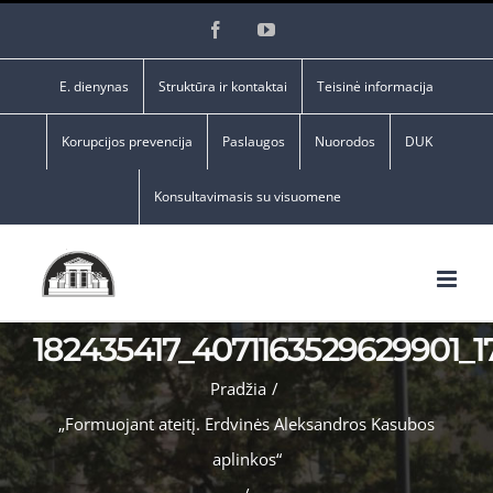
Skip
Facebook
YouTube
to
content
E. dienynas
Struktūra ir kontaktai
Teisinė informacija
Korupcijos prevencija
Paslaugos
Nuorodos
DUK
Konsultavimasis su visuomene
182435417_4071163529629901_
Pradžia
/
„Formuojant ateitį. Erdvinės Aleksandros Kasubos
aplinkos“