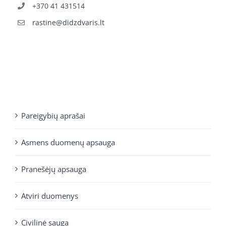
+370 41 431514
rastine@didzdvaris.lt
Pareigybių aprašai
Asmens duomenų apsauga
Pranešėjų apsauga
Atviri duomenys
Civilinė sauga