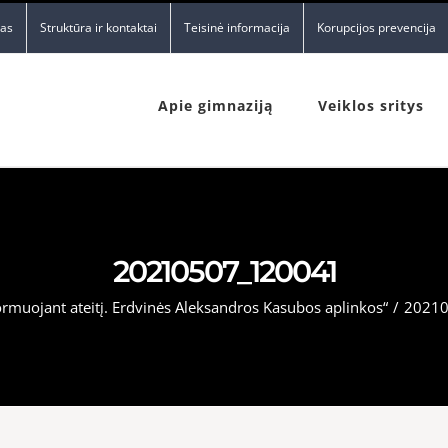
nas
Struktūra ir kontaktai
Teisinė informacija
Korupcijos prevencija
Apie gimnaziją
Veiklos sritys
20210507_120041
rmuojant ateitį. Erdvinės Aleksandros Kasubos aplinkos“
/
20210