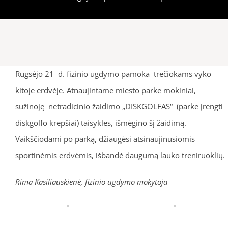
Rugsėjo 21 d. fizinio ugdymo pamoka trečiokams vyko
kitoje erdvėje. Atnaujintame miesto parke mokiniai,
sužinoję netradicinio žaidimo „DISKGOLFAS“ (parke įrengti
diskgolfo krepšiai) taisykles, išmėgino šį žaidimą.
Vaikščiodami po parką, džiaugėsi atsinaujinusiomis
sportinėmis erdvėmis, išbandė daugumą lauko treniruoklių.
Rima Kasiliauskienė, fizinio ugdymo mokytoja