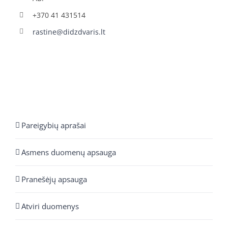
+370 41 431514
rastine@didzdvaris.lt
Pareigybių aprašai
Asmens duomenų apsauga
Pranešėjų apsauga
Atviri duomenys