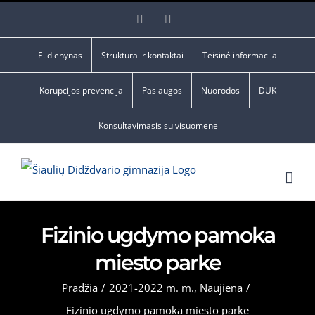
Skip
Facebook
YouTube
to
content
E. dienynas
Struktūra ir kontaktai
Teisinė informacija
Korupcijos prevencija
Paslaugos
Nuorodos
DUK
Konsultavimasis su visuomene
Fizinio ugdymo pamoka
miesto parke
Pradžia
/
2021-2022 m. m.
,
Naujiena
/
Fizinio ugdymo pamoka miesto parke