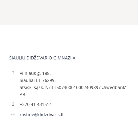
ŠIAULIŲ DIDŽDVARIO GIMNAZIJA
Vilniaus g. 188,
Šiauliai LT-76299,
atsisk. sąsk. Nr.LT507300010002409897 „Swedbank“
AB.
+370 41 431514
rastine@didzdvaris.lt