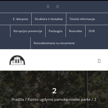
Skip
Facebook
YouTube
to
content
E. dienynas
Struktūra ir kontaktai
Teisinė informacija
Korupcijos prevencija
Paslaugos
Nuorodos
DUK
Konsultavimasis su visuomene
2
Pradžia
/
Fizinio ugdymo pamoka miesto parke
/
2