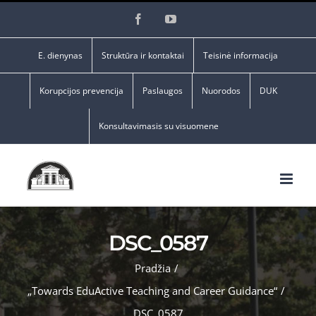
Skip
Facebook
YouTube
to
content
E. dienynas
Struktūra ir kontaktai
Teisinė informacija
Korupcijos prevencija
Paslaugos
Nuorodos
DUK
Konsultavimasis su visuomene
DSC_0587
Pradžia
/
„Towards EduActive Teaching and Career Guidance“
/
DSC_0587