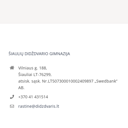
ŠIAULIŲ DIDŽDVARIO GIMNAZIJA
Vilniaus g. 188,
Šiauliai LT-76299,
atsisk. sąsk. Nr.LT507300010002409897 „Swedbank“
AB.
+370 41 431514
rastine@didzdvaris.lt