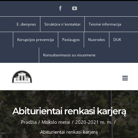
Skip
Facebook
YouTube
to
content
E. dienynas
Struktūra ir kontaktai
Teisinė informacija
Korupcijos prevencija
Paslaugos
Nuorodos
DUK
Konsultavimasis su visuomene
Abiturientai renkasi karjerą
Pradžia
/
Mokslo metai
/
2020-2021 m. m.
/
Abiturientai renkasi karjerą