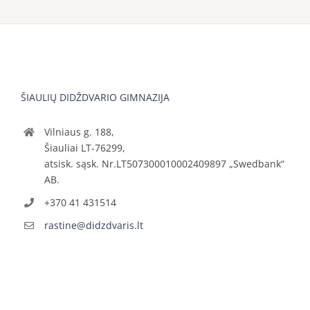
ŠIAULIŲ DIDŽDVARIO GIMNAZIJA
Vilniaus g. 188,
Šiauliai LT-76299,
atsisk. sąsk. Nr.LT507300010002409897 „Swedbank“
AB.
+370 41 431514
rastine@didzdvaris.lt