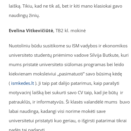
laišką. Tikiu, kad ne tik aš, bet ir kiti mano klasiokai gavo
naudingų žinių.
Evelina Vitkevičiūtė
, TB2 kl. mokinė
Nuotoliniu būdu susitikome su ISM vadybos ir ekonomikos
universiteto studentų priėmimo vadove Silvija Butkute, kuri
mums pristatė universiteto siūlomas programas bei leido
kiekvienam moksleiviui „pasimatuoti” savo būsimą kėdę
(
ismkedes.lt
). Ji taip pat dalijo patarimus, kaip parašyti
motyvacinį laišką bei sukurti savo CV taip, kad jie būtų ir
patrauklūs, ir informatyvūs. Ši klasės valandėlė mums buvo
labai naudinga, kadangi visi norime mokėti save
universitetui pristatyti kuo geriau, o išgirsti patarimai tikrai
padės tai padaryti.