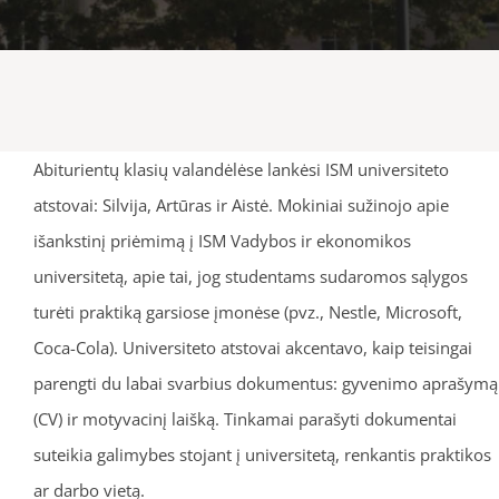
Abiturientų klasių valandėlėse lankėsi ISM universiteto
atstovai: Silvija, Artūras ir Aistė. Mokiniai sužinojo apie
išankstinį priėmimą į ISM Vadybos ir ekonomikos
universitetą, apie tai, jog studentams sudaromos sąlygos
turėti praktiką garsiose įmonėse (pvz., Nestle, Microsoft,
Coca-Cola). Universiteto atstovai akcentavo, kaip teisingai
parengti du labai svarbius dokumentus: gyvenimo aprašymą
(CV) ir motyvacinį laišką. Tinkamai parašyti dokumentai
suteikia galimybes stojant į universitetą, renkantis praktikos
ar darbo vietą.