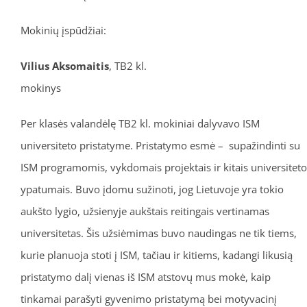
Mokinių įspūdžiai:
Vilius Aksomaitis
, TB2 kl.
mokinys
Per klasės valandėlę TB2 kl. mokiniai dalyvavo ISM
universiteto pristatyme. Pristatymo esmė – supažindinti su
ISM programomis, vykdomais projektais ir kitais universiteto
ypatumais. Buvo įdomu sužinoti, jog Lietuvoje yra tokio
aukšto lygio, užsienyje aukštais reitingais vertinamas
universitetas. Šis užsiėmimas buvo naudingas ne tik tiems,
kurie planuoja stoti į ISM, tačiau ir kitiems, kadangi likusią
pristatymo dalį vienas iš ISM atstovų mus mokė, kaip
tinkamai parašyti gyvenimo pristatymą bei motyvacinį