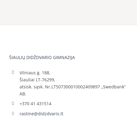
ŠIAULIŲ DIDŽDVARIO GIMNAZIJA
Vilniaus g. 188,
Šiauliai LT-76299,
atsisk. sąsk. Nr.LT507300010002409897 „Swedbank“
AB.
+370 41 431514
rastine@didzdvaris.lt