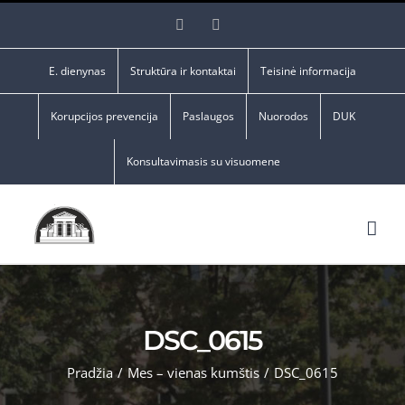
Skip
Facebook
YouTube
to
content
E. dienynas
Struktūra ir kontaktai
Teisinė informacija
Korupcijos prevencija
Paslaugos
Nuorodos
DUK
Konsultavimasis su visuomene
DSC_0615
Pradžia
/
Mes – vienas kumštis
/
DSC_0615