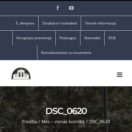
Skip
Facebook
YouTube
to
content
E. dienynas
Struktūra ir kontaktai
Teisinė informacija
Korupcijos prevencija
Paslaugos
Nuorodos
DUK
Konsultavimasis su visuomene
DSC_0620
Pradžia
/
Mes – vienas kumštis
/
DSC_0620