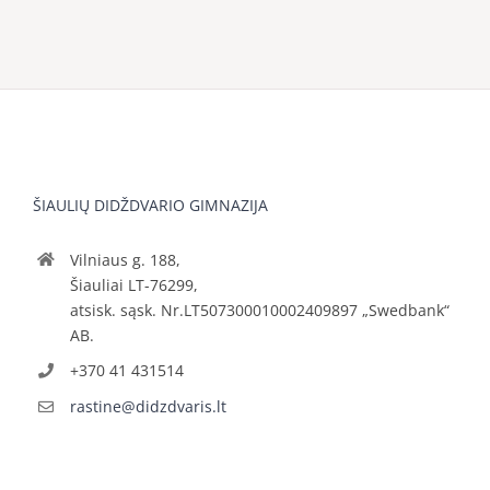
ŠIAULIŲ DIDŽDVARIO GIMNAZIJA
Vilniaus g. 188,
Šiauliai LT-76299,
atsisk. sąsk. Nr.LT507300010002409897 „Swedbank“
AB.
+370 41 431514
rastine@didzdvaris.lt