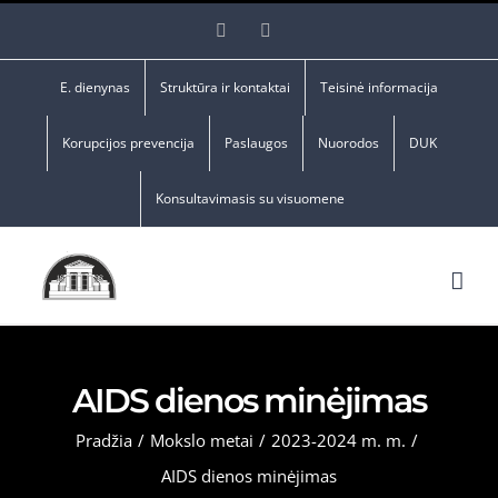
Skip
Facebook
YouTube
to
content
E. dienynas
Struktūra ir kontaktai
Teisinė informacija
Korupcijos prevencija
Paslaugos
Nuorodos
DUK
Konsultavimasis su visuomene
AIDS dienos minėjimas
Pradžia
/
Mokslo metai
/
2023-2024 m. m.
/
AIDS dienos minėjimas