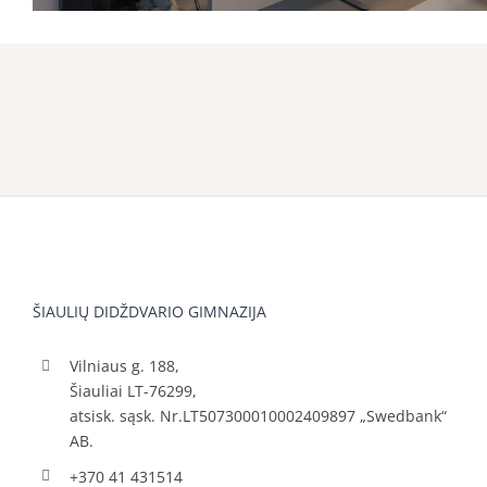
ŠIAULIŲ DIDŽDVARIO GIMNAZIJA
Vilniaus g. 188,
Šiauliai LT-76299,
atsisk. sąsk. Nr.LT507300010002409897 „Swedbank“
AB.
+370 41 431514