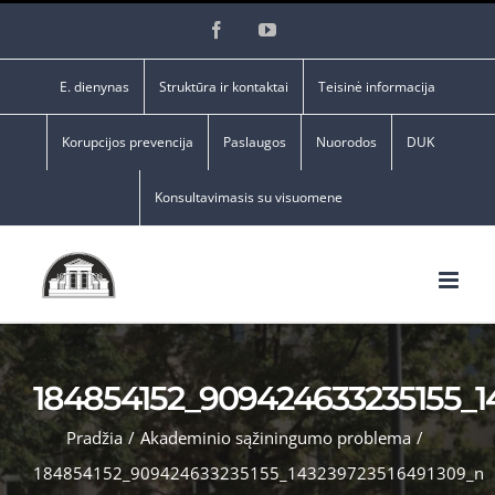
Skip
Facebook
YouTube
to
content
E. dienynas
Struktūra ir kontaktai
Teisinė informacija
Korupcijos prevencija
Paslaugos
Nuorodos
DUK
Konsultavimasis su visuomene
184854152_909424633235155_1
Pradžia
/
Akademinio sąžiningumo problema
/
184854152_909424633235155_143239723516491309_n