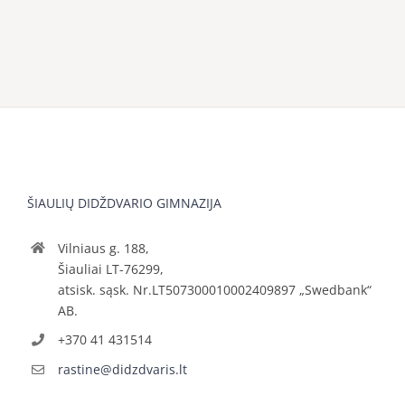
ŠIAULIŲ DIDŽDVARIO GIMNAZIJA
Vilniaus g. 188,
Šiauliai LT-76299,
atsisk. sąsk. Nr.LT507300010002409897 „Swedbank“
AB.
+370 41 431514
rastine@didzdvaris.lt