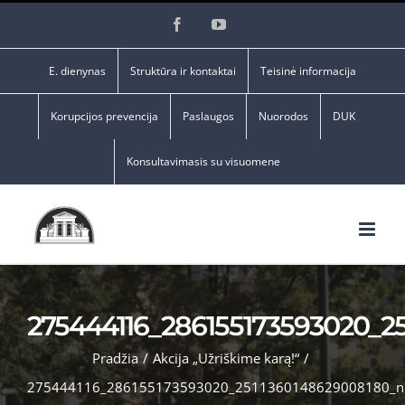
Skip
Facebook
YouTube
to
content
E. dienynas
Struktūra ir kontaktai
Teisinė informacija
Korupcijos prevencija
Paslaugos
Nuorodos
DUK
Konsultavimasis su visuomene
275444116_286155173593020_2
Pradžia
/
Akcija „Užriškime karą!“
/
275444116_286155173593020_2511360148629008180_n