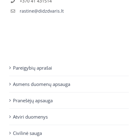
+370 41 431514
rastine@didzdvaris.lt
Pareigybių aprašai
Asmens duomenų apsauga
Pranešėjų apsauga
Atviri duomenys
Civilinė sauga