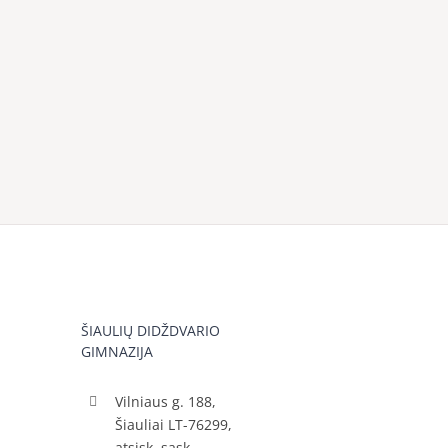
ŠIAULIŲ DIDŽDVARIO
GIMNAZIJA
Vilniaus g. 188,
Šiauliai LT-76299,
atsisk. sąsk.