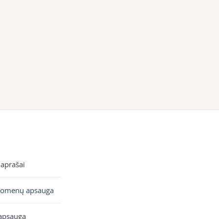
 aprašai
uomenų apsauga
apsauga