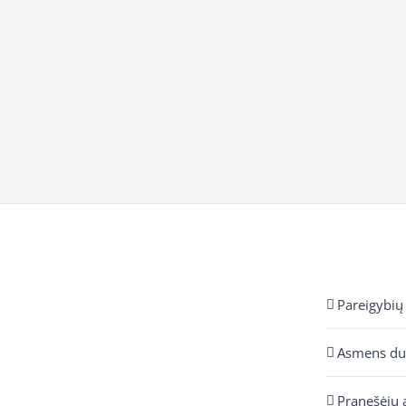
Pareigybių
Asmens d
Pranešėjų 