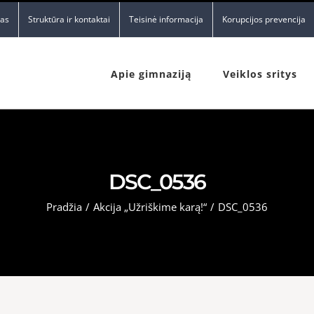
nas
Struktūra ir kontaktai
Teisinė informacija
Korupcijos prevencija
Apie gimnaziją
Veiklos sritys
DSC_0536
Pradžia
/
Akcija „Užriškime karą!“
/
DSC_0536