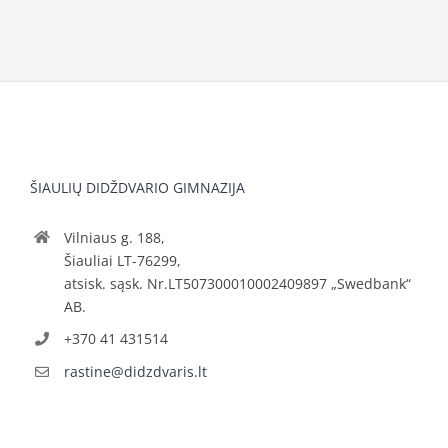
ŠIAULIŲ DIDŽDVARIO GIMNAZIJA
Vilniaus g. 188,
Šiauliai LT-76299,
atsisk. sąsk. Nr.LT507300010002409897 „Swedbank“
AB.
+370 41 431514
rastine@didzdvaris.lt