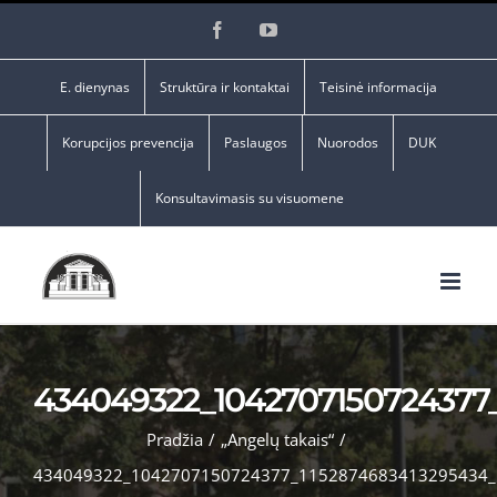
Skip
Facebook
YouTube
to
content
E. dienynas
Struktūra ir kontaktai
Teisinė informacija
Korupcijos prevencija
Paslaugos
Nuorodos
DUK
Konsultavimasis su visuomene
434049322_1042707150724377
Pradžia
/
„Angelų takais“
/
434049322_1042707150724377_1152874683413295434_