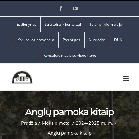
Skip
Facebook
YouTube
to
content
E. dienynas
Struktūra ir kontaktai
Teisinė informacija
Korupcijos prevencija
Paslaugos
Nuorodos
DUK
Konsultavimasis su visuomene
Anglų pamoka kitaip
Pradžia
/
Mokslo metai
/
2024-2025 m. m.
/
Anglų pamoka kitaip