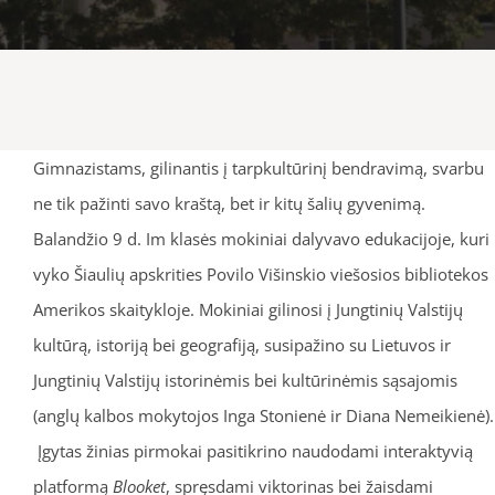
Gimnazistams, gilinantis į tarpkultūrinį bendravimą, svarbu
ne tik pažinti savo kraštą, bet ir kitų šalių gyvenimą.
Balandžio 9 d. Im klasės mokiniai dalyvavo edukacijoje, kuri
vyko Šiaulių apskrities Povilo Višinskio viešosios bibliotekos
Amerikos skaitykloje. Mokiniai gilinosi į Jungtinių Valstijų
kultūrą, istoriją bei geografiją, susipažino su Lietuvos ir
Jungtinių Valstijų istorinėmis bei kultūrinėmis sąsajomis
(anglų kalbos mokytojos Inga Stonienė ir Diana Nemeikienė).
Įgytas žinias pirmokai pasitikrino naudodami interaktyvią
platformą
Blooket
, spręsdami viktorinas bei žaisdami