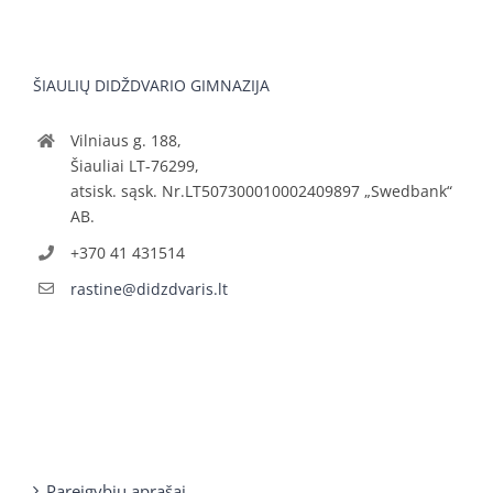
ŠIAULIŲ DIDŽDVARIO GIMNAZIJA
Vilniaus g. 188,
Šiauliai LT-76299,
atsisk. sąsk. Nr.LT507300010002409897 „Swedbank“
AB.
+370 41 431514
rastine@didzdvaris.lt
Pareigybių aprašai