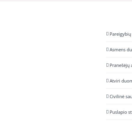
Pareigybių
Asmens d
Pranešėjų 
Atviri duo
Civilinė sa
Puslapio s