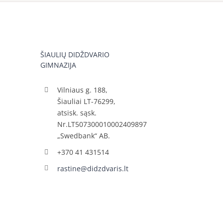
ŠIAULIŲ DIDŽDVARIO
GIMNAZIJA
Vilniaus g. 188,
Šiauliai LT-76299,
atsisk. sąsk.
Nr.LT507300010002409897
„Swedbank“ AB.
+370 41 431514
rastine@didzdvaris.lt