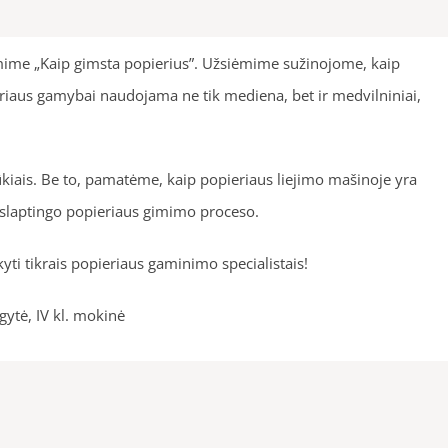
ėmime „Kaip gimsta popierius”. Užsiėmime sužinojome, kaip
ieriaus gamybai naudojama ne tik mediena, bet ir medvilniniai,
iais. Be to, pamatėme, kaip popieriaus liejimo mašinoje yra
aslaptingo popieriaus gimimo proceso.
ti tikrais popieriaus gaminimo specialistais!
mokinė