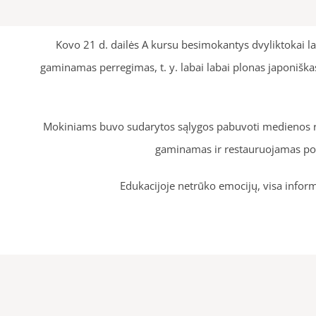
Kovo 21 d. dailės A kursu besimokantys dvyliktokai 
gaminamas perregimas, t. y. labai labai plonas japoniška
Mokiniams buvo sudarytos sąlygos pabuvoti medienos res
gaminamas ir restauruojamas popi
Edukacijoje netrūko emocijų, visa inform
Gerd