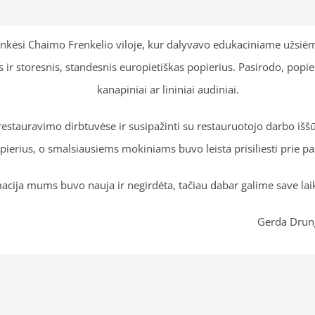
lankėsi Chaimo Frenkelio viloje, kur dalyvavo edukaciniame užsi
s ir storesnis, standesnis europietiškas popierius. Pasirodo, pop
kanapiniai ar lininiai audiniai.
tauravimo dirbtuvėse ir susipažinti su restauruotojo darbo iššūk
erius, o smalsiausiems mokiniams buvo leista prisiliesti prie p
acija mums buvo nauja ir negirdėta, tačiau dabar galime save laiky
a Drungytė, IV kl. 