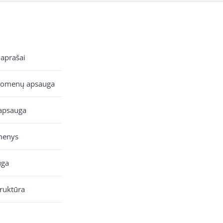
 aprašai
uomenų apsauga
apsauga
menys
uga
truktūra