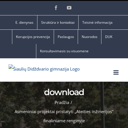
Skip
Facebook
YouTube
to
content
E. dienynas
Struktūra ir kontaktai
Teisinė informacija
Korupcijos prevencija
Paslaugos
Nuorodos
DUK
Konsultavimasis su visuomene
download
Pradžia
/
Asmeniniai projektai pristatyti „Ateities inžinerijos“
finaliniame renginyje