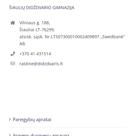
ŠIAULIŲ DIDŽDVARIO GIMNAZIJA
Vilniaus g. 188,
Šiauliai LT-76299,
atsisk. sąsk. Nr.LT507300010002409897 „Swedbank“
AB.
+370 41 431514
rastine@didzdvaris.lt
Pareigybių aprašai
Asmens duomenų apsauga