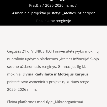
Pradžia
/
2025-2026 m. m.
/
Asmeniniai projektai pristatyti „Ateities inžinerijos“
finaliniame renginyje
Gegužės 21 d. VILNIUS TECH universitete įvyko mokinių
nuotolinio ugdymo platformos „Ateities inžinerija“ 9-ojo
sezono uždaromasis renginys. Gimnazijos IIg kl.
mokiniai
Elvina Radvilaitė ir Motiejus Karpius
pristatė savo asmeninius projektus, kuriuos rengė
2025–2026 m. m.
Elvina platformos modulyje „Mikroorganizmai