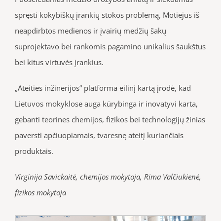
spręsti kokybiškų įrankių stokos problemą, Motiejus iš
neapdirbtos medienos ir įvairių medžių šakų
suprojektavo bei rankomis pagamino unikalius šaukštus
bei kitus virtuvės įrankius.
„Ateities inžinerijos“ platforma eilinį kartą įrodė, kad
Lietuvos mokyklose auga kūrybinga ir inovatyvi karta,
gebanti teorines chemijos, fizikos bei technologijų žinias
paversti apčiuopiamais, tvaresnę ateitį kuriančiais
produktais.
Virginija Savickaitė, chemijos mokytoja, Rima Valčiukienė,
fizikos mokytoja