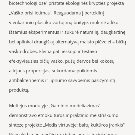
biotechnologijose“ pristatė ekologinės krypties projektą
„Vaško prisilietimas“. Reaguodama į perteklinį
vienkartinio plastiko vartojimą buityje, mokinė atliko
išsamius eksperimentus ir sukūrė natūralią, daugkartinę
bei aplinkai draugišką alternatyvą maisto plėvelei – bičių
vaško drobes. Elvina pati ieškojo ir testavo
efektyviausias bičių vaško, pušų dervos bei kokosų
aliejaus proporcijas, sukurdama puikiomis
antibakterinėmis ir lipnumo savybėmis pasižymintį
produktą.
Motiejus modulyje „Gaminio modeliavimas“
demonstravo etnokultūros ir praktinio meistriškumo
sintezę projekte „Medis virtuvėje: baltų kultūros įrankis“.
Puoselėdamas medžio drožybos amatą ir siekdamas