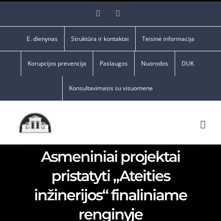
Skip
Facebook
YouTube
to
content
E. dienynas
Struktūra ir kontaktai
Teisinė informacija
Korupcijos prevencija
Paslaugos
Nuorodos
DUK
Konsultavimasis su visuomene
Asmeniniai projektai
pristatyti „Ateities
inžinerijos“ finaliniame
renginyje