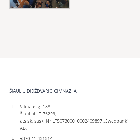
ŠIAULIŲ DIDŽDVARIO GIMNAZIJA
Vilniaus g. 188,
Šiauliai LT-76299,
atsisk. sąsk. Nr.LT507300010002409897 „Swedbank“
AB.
+370 41 431514