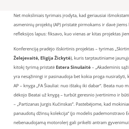
Net moksliniais tyrimais įrodyta, kad geriausiai išmoksta
asmeninių projektų (AP) pristatė pirmokams ir davė jiems la
refleksijos lapus: fiksavo, kuo vienas ar kitas projektas j
Konferenciją pradėjo išskirtinis projektas – tyrimas „Skirt
Želejevaitė, Eligija Žickytė
), kuris tarptautiniame jaunųj
kitokį tyrimą pristatė
Estera Sinušaitė
– „Akademinis sąži
yra nesąžiningi ir pasinaudoja bet kokia proga nusirašyti, ka
AP – knyga „FA Šiauliai: nuo ištakų iki dabar“. Beata nuo 
dėkojo Beatai už knygą – turbūt geresnio įvertinimo ir būti
– „Partizanas Jurgis Kučinskas”. Pastebėjome, kad mokinia
panaudotų džinsų kolekcija“ (jo modelis pademonstravo E
nebenaudojamą motorolerį gali prikelti antram gyvenimui).