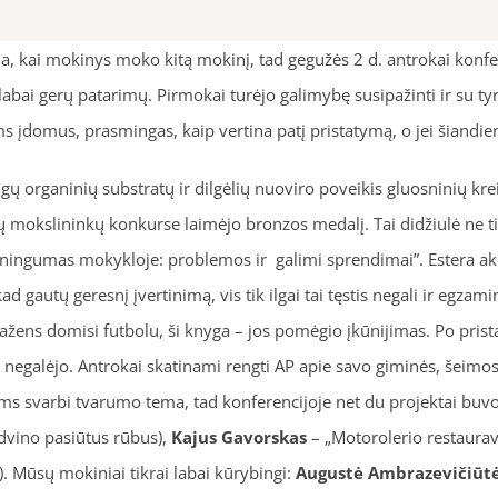
ma, kai mokinys moko kitą mokinį, tad gegužės 2 d. antrokai konfe
bai gerų patarimų. Pirmokai turėjo galimybę susipažinti ir su tyri
iems įdomus, prasmingas, kaip vertina patį pristatymą, o jei šiandi
ingų organinių substratų ir dilgėlių nuoviro poveikis gluosninių k
ų mokslininkų konkurse laimėjo bronzos medalį. Tai didžiulė ne tik
ningumas mokykloje: problemos ir galimi sprendimai”. Estera 
d gautų geresnį įvertinimą, vis tik ilgai tai tęstis negali ir egzami
mažens domisi futbolu, ši knyga – jos pomėgio įkūnijimas. Po pris
 negalėjo. Antrokai skatinami rengti AP apie savo giminės, šeimos 
ms svarbi tvarumo tema, tad konferencijoje net du projektai buv
dvino pasiūtus rūbus),
Kajus Gavorskas
– „Motorolerio restauravi
 Mūsų mokiniai tikrai labai kūrybingi:
Augustė Ambrazevičiūt