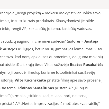
rencijoje „Rengi projektą – mokaisi mokytis“ vienuolika savo
mais, ir su sukurtais produktais. Klausydamiesi jie pildė
en tektų rengti AP, kokia būtų jo tema, kas būtų vadovas.
reivabudžių augimui ir cheminei sudėčiai“ (autorės –
Austėja
 Austėjos ir Eligijos, bet ir mūsų gimnazijos laimėjimas. Visai
akcentavo, kad nors, apklausos duomenimis, dauguma mokinių
nai atskleidžia tikrąją tiesą. Visus sužavėjo
Beatos Rusakaitės
tatymo ji parodė filmuką, kuriame futbolininkai susižavėję
istoriją.
Viltė Kučinskaitė
pristatė filmą apie savo prosenelį
o šia tema:
Edvinas Semeliūnas
pristatė AP „Rūbų iš
mas“ (pirmokai įsitikino, kad jei labai nori, net seną,
ė
pristatė AP „Nertos improvizacijos iš močiutės kvadratėlių“