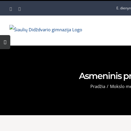
Skip
E. dieny
Facebook
YouTube
to
content
Toggle
Sliding
Bar
Area
Asmeninis pro
Pradžia
/
Mokslo me