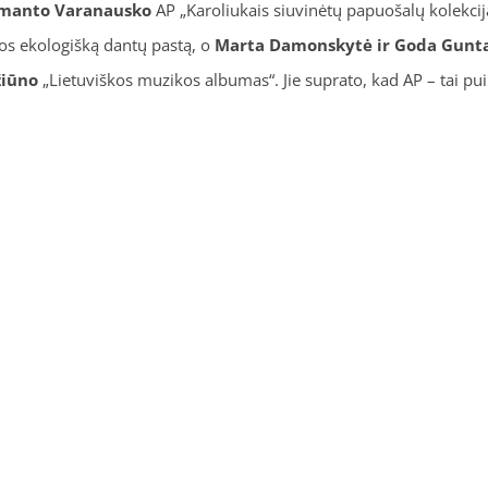
imanto Varanausko
AP „Karoliukais siuvinėtų papuošalų kolekc
os ekologišką dantų pastą, o
Marta Damonskytė ir Goda Gunta
žiūno
„Lietuviškos muzikos albumas“. Jie suprato, kad AP – tai puik