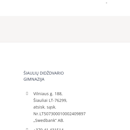
ŠIAULIŲ DIDŽDVARIO
GIMNAZIJA
Vilniaus g. 188,
Šiauliai LT-76299,
atsisk. sąsk.
Nr.LT507300010002409897
„Swedbank“ AB.
+370 41 431514