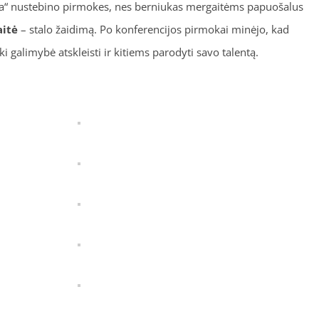
ija“ nustebino pirmokes, nes berniukas mergaitėms papuošalus
itė
– stalo žaidimą. Po konferencijos pirmokai minėjo, kad
i galimybė atskleisti ir kitiems parodyti savo talentą.