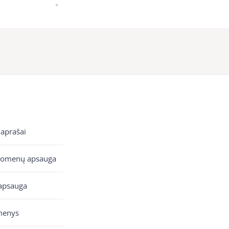
 aprašai
uomenų apsauga
apsauga
menys