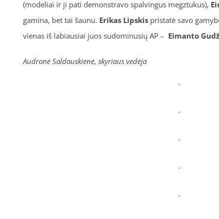
(modeliai ir ji pati demonstravo spalvingus megztukus),
E
gamina, bet tai šaunu.
Erikas
Lipskis
pristatė savo gamyb
vienas iš labiausiai juos sudominusių AP –
Eimanto Gud
Audronė Saldauskienė, skyriaus vedėja