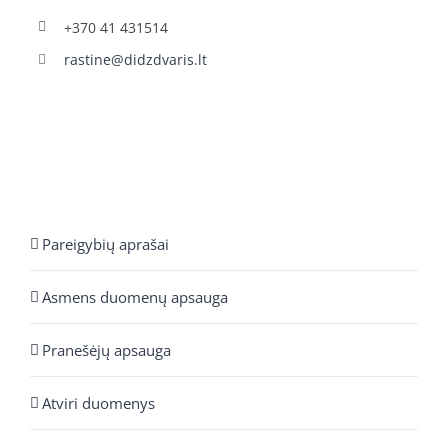
+370 41 431514
rastine@didzdvaris.lt
Pareigybių aprašai
Asmens duomenų apsauga
Pranešėjų apsauga
Atviri duomenys