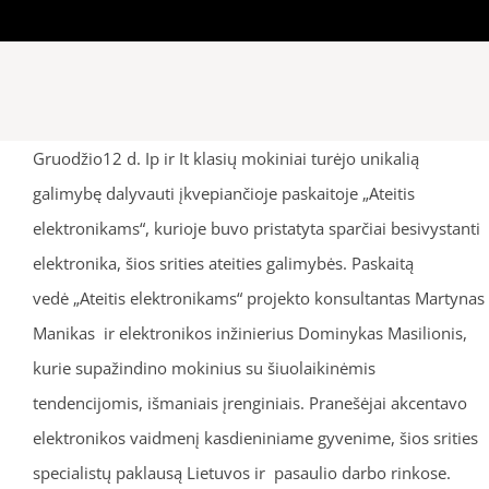
Gruodžio12 d. Ip ir It klasių mokiniai turėjo unikalią
galimybę dalyvauti įkvepiančioje paskaitoje „Ateitis
elektronikams“, kurioje buvo pristatyta sparčiai besivystanti
elektronika, šios srities ateities galimybės. Paskaitą
vedė „Ateitis elektronikams“ projekto konsultantas Martynas
Manikas ir elektronikos inžinierius Dominykas Masilionis,
kurie supažindino mokinius su šiuolaikinėmis
tendencijomis, išmaniais įrenginiais. Pranešėjai akcentavo
elektronikos vaidmenį kasdieniniame gyvenime, šios srities
specialistų paklausą Lietuvos ir pasaulio darbo rinkose.