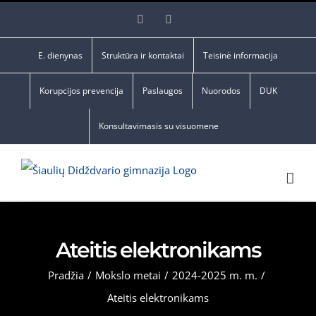
Skip
Facebook
YouTube
to
content
E. dienynas
Struktūra ir kontaktai
Teisinė informacija
Korupcijos prevencija
Paslaugos
Nuorodos
DUK
Konsultavimasis su visuomene
Ateitis elektronikams
Pradžia
/
Mokslo metai
/
2024-2025 m. m.
/
Ateitis elektronikams