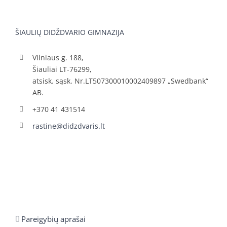
ŠIAULIŲ DIDŽDVARIO GIMNAZIJA
Vilniaus g. 188,
Šiauliai LT-76299,
atsisk. sąsk. Nr.LT507300010002409897 „Swedbank“
AB.
+370 41 431514
rastine@didzdvaris.lt
Pareigybių aprašai