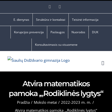
Skip
Facebook
YouTube
to
content
E. dienynas
Struktūra ir kontaktai
Teisinė informacija
Korupcijos prevencija
Paslaugos
Nuorodos
DUK
Konsultavimasis su visuomene
Atvira matematikos
pamoka ,„Rodiklinės lygtys“
Pradžia
/
Mokslo metai
/
2022-2023 m. m.
/
Atvira matematikos pamoka ,„Rodiklinės lygtys“