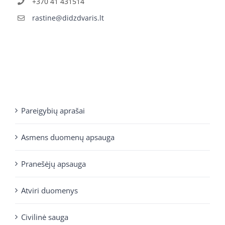
+370 41 431514
rastine@didzdvaris.lt
Pareigybių aprašai
Asmens duomenų apsauga
Pranešėjų apsauga
Atviri duomenys
Civilinė sauga