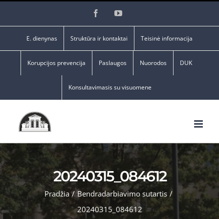
Skip
Facebook
YouTube
to
content
E. dienynas
Struktūra ir kontaktai
Teisinė informacija
Korupcijos prevencija
Paslaugos
Nuorodos
DUK
Konsultavimasis su visuomene
20240315_084612
Pradžia
/
Bendradarbiavimo sutartis
/
20240315_084612