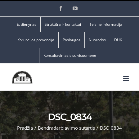
Skip
Facebook
YouTube
to
content
E. dienynas
Struktūra ir kontaktai
Teisinė informacija
Korupcijos prevencija
Paslaugos
Nuorodos
DUK
Konsultavimasis su visuomene
DSC_0834
Pradžia
/
Bendradarbiavimo sutartis
/
DSC_0834