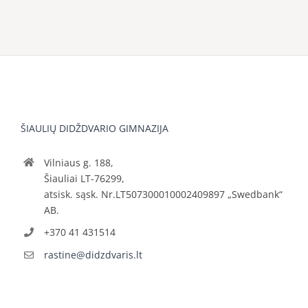
ŠIAULIŲ DIDŽDVARIO GIMNAZIJA
Vilniaus g. 188,
Šiauliai LT-76299,
atsisk. sąsk. Nr.LT507300010002409897 „Swedbank“
AB.
+370 41 431514
rastine@didzdvaris.lt