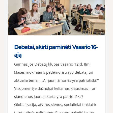
Debatai, skirti paminėti Vasario 16-
ąją
Gimnazijos Debatų klubas vasario 12 d. IIm
klasės mokiniams pademonstravo debatą itin
aktualia tema – „Ar jauni žmonės yra patriotiški?“
Visuomenėje dažnokai keliamas klausimas – ar
šiandienos jaunoji karta yra patriotiška?
Globalizacija, atviros sienos, socialiniai tinklai ir
tarptautinės galimybės iš esmės pakeitė jaunų