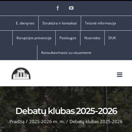
Skip
Facebook
YouTube
to
content
E. dienynas
Struktūra ir kontaktai
Teisinė informacija
Korupcijos prevencija
Paslaugos
Nuorodos
DUK
Konsultavimasis su visuomene
Debatų klubas 2025-2026
Pradžia
/
2025-2026 m. m.
/
Debatų klubas 2025-2026