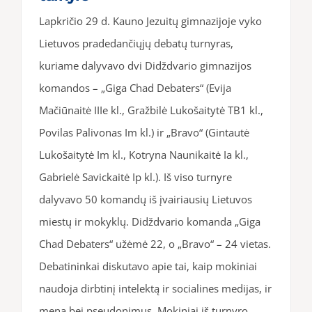
Lapkričio 29 d. Kauno Jezuitų gimnazijoje vyko
Lietuvos pradedančiųjų debatų turnyras,
kuriame dalyvavo dvi Didždvario gimnazijos
komandos – „Giga Chad Debaters“ (Evija
Mačiūnaitė IIIe kl., Gražbilė Lukošaitytė TB1 kl.,
Povilas Palivonas Im kl.) ir „Bravo“ (Gintautė
Lukošaitytė Im kl., Kotryna Naunikaitė Ia kl.,
Gabrielė Savickaitė Ip kl.). Iš viso turnyre
dalyvavo 50 komandų iš įvairiausių Lietuvos
miestų ir mokyklų. Didždvario komanda „Giga
Chad Debaters“ užėmė 22, o „Bravo“ – 24 vietas.
Debatininkai diskutavo apie tai, kaip mokiniai
naudoja dirbtinį intelektą ir socialines medijas, ir
meną bei pseudonimus. Mokiniai iš turnyro