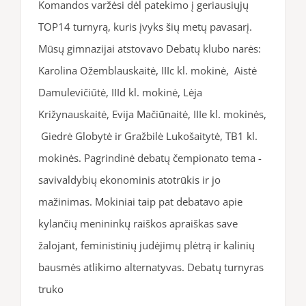
Komandos varžėsi dėl patekimo į geriausiųjų
TOP14 turnyrą, kuris įvyks šių metų pavasarį.
Mūsų gimnazijai atstovavo Debatų klubo narės:
Karolina Ožemblauskaitė, IIIc kl. mokinė, Aistė
Damulevičiūtė, IIId kl. mokinė, Lėja
Križynauskaitė, Evija Mačiūnaitė, IIIe kl. mokinės,
Giedrė Globytė ir Gražbilė Lukošaitytė, TB1 kl.
mokinės. Pagrindinė debatų čempionato tema -
savivaldybių ekonominis atotrūkis ir jo
mažinimas. Mokiniai taip pat debatavo apie
kylančių menininkų raiškos apraiškas save
žalojant, feministinių judėjimų plėtrą ir kalinių
bausmės atlikimo alternatyvas. Debatų turnyras
truko