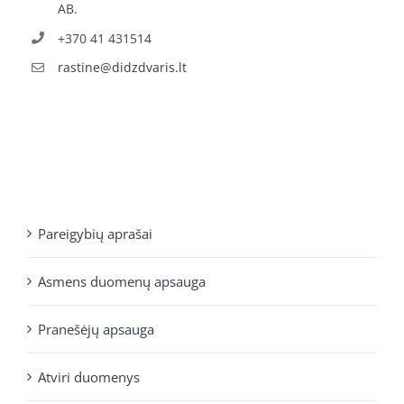
AB.
+370 41 431514
rastine@didzdvaris.lt
Pareigybių aprašai
Asmens duomenų apsauga
Pranešėjų apsauga
Atviri duomenys