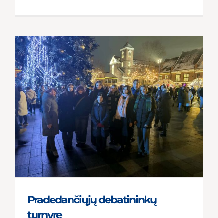
Pradedančiųjų debatininkų
turnyre