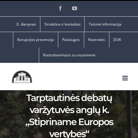
Skip
Facebook
YouTube
to
content
E. dienynas
Struktūra ir kontaktai
Teisinė informacija
Korupcijos prevencija
Paslaugos
Nuorodos
DUK
Konsultavimasis su visuomene
Tarptautinės debatų
varžytuvės anglų k.
„Stipriname Europos
vertybes“