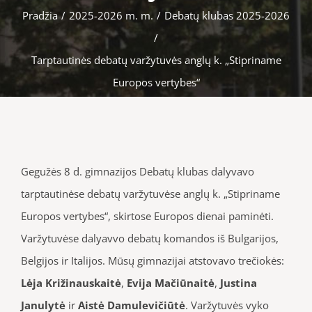
Pradžia
/
2025-2026 m. m.
/
Debatų klubas 2025-2026
/
Tarptautinės debatų varžytuvės anglų k. „Stipriname
Europos vertybes“
Gegužės 8 d. gimnazijos Debatų klubas dalyvavo
tarptautinėse debatų varžytuvėse anglų k. „Stipriname
Europos vertybes“, skirtose Europos dienai paminėti.
Varžytuvėse dalyavvo debatų komandos iš Bulgarijos,
Belgijos ir Italijos. Mūsų gimnazijai atstovavo trečiokės:
Lėja Križinauskaitė
,
Evija Mačiūnaitė
,
Justina
Janulytė
ir
Aistė Damulevičiūtė
. Varžytuvės vyko