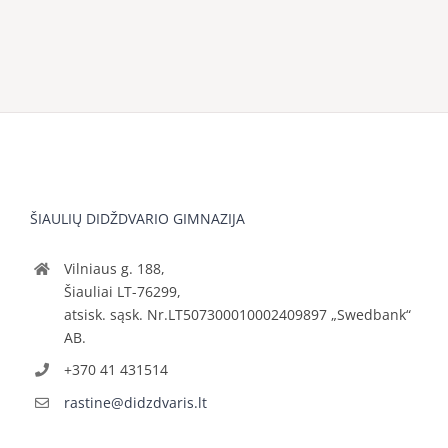
ŠIAULIŲ DIDŽDVARIO GIMNAZIJA
Vilniaus g. 188,
Šiauliai LT-76299,
atsisk. sąsk. Nr.LT507300010002409897 „Swedbank“
AB.
+370 41 431514
rastine@didzdvaris.lt