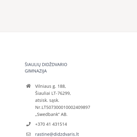
ŠIAULIŲ DIDŽDVARIO
GIMNAZIJA
Vilniaus g. 188,
Šiauliai LT-76299,
atsisk. sąsk.
Nr.LT507300010002409897
„Swedbank“ AB.
+370 41 431514
rastine@didzdvaris.lt