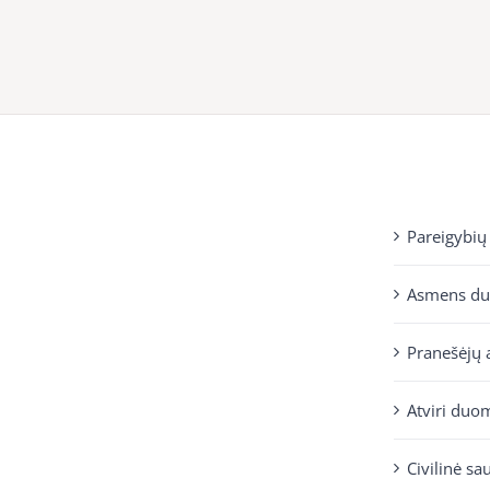
Pareigybių
Asmens d
Pranešėjų 
Atviri duo
Civilinė sa