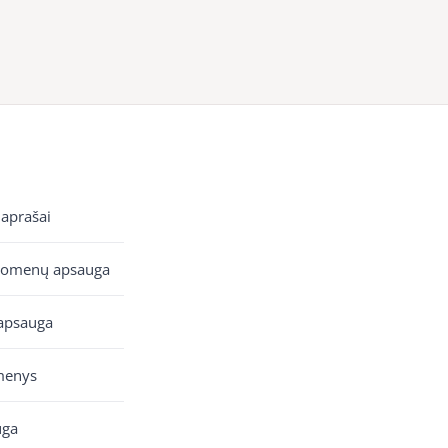
 aprašai
uomenų apsauga
apsauga
menys
uga