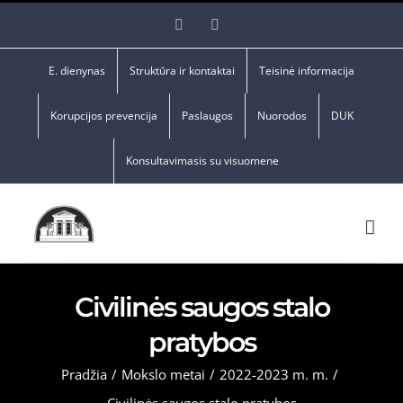
Skip
Facebook
YouTube
to
content
E. dienynas
Struktūra ir kontaktai
Teisinė informacija
Korupcijos prevencija
Paslaugos
Nuorodos
DUK
Konsultavimasis su visuomene
Civilinės saugos stalo
pratybos
Pradžia
/
Mokslo metai
/
2022-2023 m. m.
/
Civilinės saugos stalo pratybos