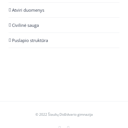
Atviri duomenys
Civilinė sauga
Puslapio struktūra
© 2022 Šiaulių Didždvario gimnazija
Facebook
YouTube