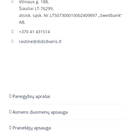
Vilniaus g. 188,
Šiauliai LT-76299,
atsisk. sąsk. Nr.LT507300010002409897 „Swedbank“
AB.
+370 41 431514
rastine@didzdvaris.lt
Pareigybių aprašai
Asmens duomenų apsauga
Pranešėjų apsauga