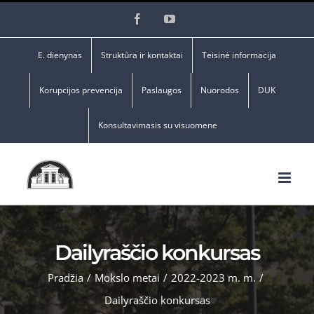
Skip
Facebook
YouTube
to
content
E. dienynas
Struktūra ir kontaktai
Teisinė informacija
Korupcijos prevencija
Paslaugos
Nuorodos
DUK
Konsultavimasis su visuomene
Dailyraščio konkursas
Pradžia
/
Mokslo metai
/
2022-2023 m. m.
/
Dailyraščio konkursas