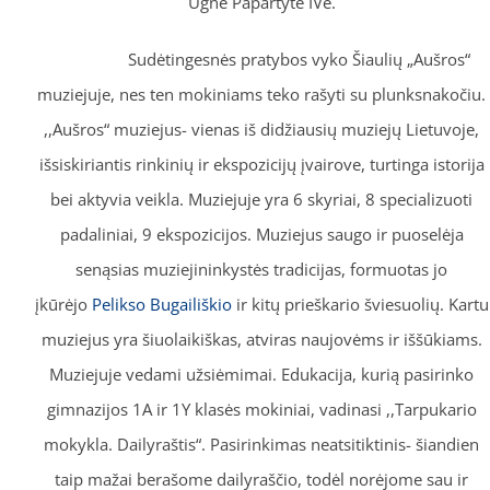
Ugnė Papartytė IVe.
Sudėtingesnės pratybos vyko Šiaulių „Aušros“
muziejuje, nes ten mokiniams teko rašyti su plunksnakočiu.
,,Aušros“ muziejus- vienas iš didžiausių muziejų Lietuvoje,
išsiskiriantis rinkinių ir ekspozicijų įvairove, turtinga istorija
bei aktyvia veikla. Muziejuje yra 6 skyriai, 8 specializuoti
padaliniai, 9 ekspozicijos. Muziejus saugo ir puoselėja
senąsias muziejininkystės tradicijas, formuotas jo
įkūrėjo
Pelikso Bugailiškio
ir kitų prieškario šviesuolių. Kartu
muziejus yra šiuolaikiškas, atviras naujovėms ir iššūkiams.
Muziejuje vedami užsiėmimai. Edukacija, kurią pasirinko
gimnazijos 1A ir 1Y klasės mokiniai, vadinasi ,,Tarpukario
mokykla. Dailyraštis“. Pasirinkimas neatsitiktinis- šiandien
taip mažai berašome dailyraščio, todėl norėjome sau ir