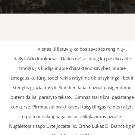
Vienas iš lietuvių kalbos savaitės renginių-
dailyraščio konkursas. Dailus raštas daug ką pasako apie
žmogų. Jis liudija ir apie charakterio savybes, ir apie
žmogaus kultūrą, todėl reikia rašyti ne tik taisyklingai, bet ir
stengtis gražiai rašyti. Šiandien labai dažnai pasigendame
būtent dailiai parašyto teksto. Gimnazistai tikrai pasistengė
konkurse. Pirmiausia praktikavosi taisyklingas raides rašyti,
o po to ir sakinį pagal visus reikalavimus užrašė.
Nugalėtojais tapo Urtė Jocaitė IIc, Cirino Lukas Di Bianca IIg ir