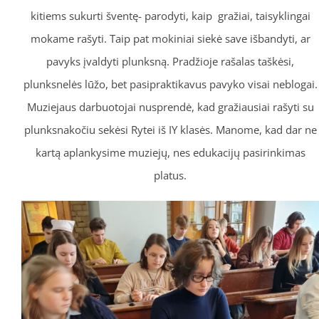
kitiems sukurti šventę- parodyti, kaip gražiai, taisyklingai
mokame rašyti. Taip pat mokiniai siekė save išbandyti, ar
pavyks įvaldyti plunksną. Pradžioje rašalas taškėsi,
plunksnelės lūžo, bet pasipraktikavus pavyko visai neblogai.
Muziejaus darbuotojai nusprendė, kad gražiausiai rašyti su
plunksnakočiu sekėsi Rytei iš IY klasės. Manome, kad dar ne
kartą aplankysime muziejų, nes edukacijų pasirinkimas
platus.