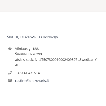
ŠIAULIŲ DIDŽDVARIO GIMNAZIJA
Vilniaus g. 188,
Šiauliai LT-76299,
atsisk. sąsk. Nr.LT507300010002409897 „Swedbank“
AB.
+370 41 431514
rastine@didzdvaris.lt