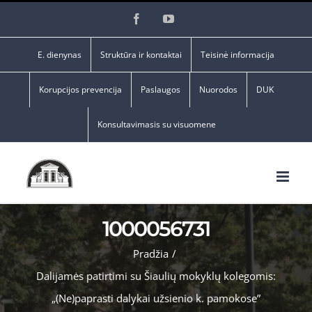
Skip
Facebook
YouTube
to
content
E. dienynas
Struktūra ir kontaktai
Teisinė informacija
Korupcijos prevencija
Paslaugos
Nuorodos
DUK
Konsultavimasis su visuomene
1000056731
Pradžia
/
Dalijamės patirtimi su Šiaulių mokyklų kolegomis:
„(Ne)paprasti dalykai užsienio k. pamokose”