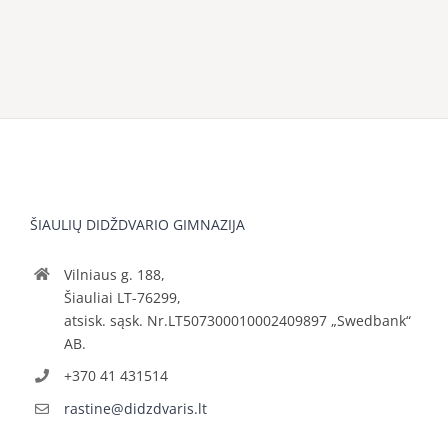
ŠIAULIŲ DIDŽDVARIO GIMNAZIJA
Vilniaus g. 188,
Šiauliai LT-76299,
atsisk. sąsk. Nr.LT507300010002409897 „Swedbank“
AB.
+370 41 431514
rastine@didzdvaris.lt