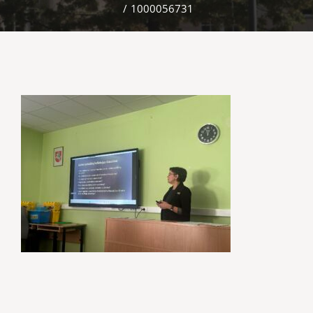
/
1000056731