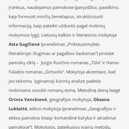
įrankius, naudojamus pamokose (pavyzdžiui, paaiškino,
kaip formuoti minčių žemėlapius, struktūrizuoti
informaciją, kaip pateikti užduotis pagal mokinių
mokymosi lygį). Lietuvių kalbos ir literatūros mokytoja
Asta Gagilienė
(pranešimas „Priklausomybės
literatūroje: žlugimas ar pagalbos šauksmas“) pristatė
pamokų ciklą – Jurgio Kunčino romanas „Tūla“ ir Hanso
Falados romanas „Girtuolis“. Mokytoja akcentavo, kad
jos taikoma lyginamoji kūrinių analizė padeda
mokiniams suvokti romanų esmę. Metodinę dieną baigė
Orinta Venckienė
, geografijos mokytoja,
Oksana
Lukšaitė
, etikos mokytoja (pranešimas „Geografijos ir
etikos pamokos kitaip: komandinė kūryba ir atradimai
pamokose“). Mokytojos, pateikusios įvairių metodų,