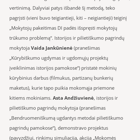
vertinimą. Dalyviai patys išbandė šį metodą, teko
pagrįsti (vieni buvo teigiantieji, kiti – neigiantieji) teiginį
„Mokytojų pakeitimas DI padės išspręsti mokytojų
trūkumo problemą“. Istorijos ir pilietiškumo pagrindų
mokytoja
Vaida Jankūnienė
(pranešimas
„Kūrybiškumo ugdymas ir ugdomųjų projektų
įveiklinimas istorijos pamokose“) pristatė mokinių
kūrybinius darbus (filmukus, partizanų bunkerių
maketus), kurie tapo puikia mokomąja priemone
kitiems mokiniams.
Asta Andžiuvienė
, istorijos ir
pilietiškumo pagrindų mokytoja (pranešimas
„Bendruomeniškumą ugdantys metodai pilietiškumo
pagrindų pamokose“), demonstravo projektus
(pavyzdžiui, rinkimų simuliaciją, akciją „Mokomės