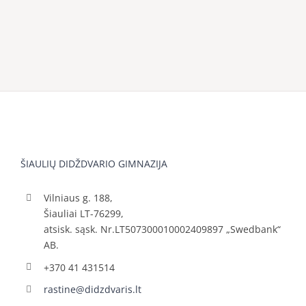
ŠIAULIŲ DIDŽDVARIO GIMNAZIJA
Vilniaus g. 188,
Šiauliai LT-76299,
atsisk. sąsk. Nr.LT507300010002409897 „Swedbank“
AB.
+370 41 431514
rastine@didzdvaris.lt