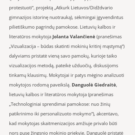
protestuoti“, projektą „Atkurk Lietuvos/Didždvario
gimnazijos istorinę nuotrauką), sėkmingai įgyvendintus
pilietiškumo pagrindų pamokose. Lietuvių kalbos ir
literatūros mokytoja
Jolanta Valančienė
(pranešimas
„Vizualizacija – būdas skatinti mokinių kritinį mąstymą“)
dalyviams pristatė vieną savo pamokų, kurioje taiko
vizualizacijos metodą, pateikė užduočių, diskusijoms
tinkamų klausimų. Mokytojai ir patys mėgino analizuoti
mokytojos rodomą paveikslą.
Danguolė Giedraitė
,
lietuvių kalbos ir literatūros mokytoja (pranešimas
„Technologiniai sprendimai pamokose: nuo žinių
patikrinimo iki personalizuoto mokymo“), akcentavo,
kad mokytojas skaitmenizacijos amžiuje privalo būti
nors pusę žingsnio mokinio priekyje. Danguolė pristatė