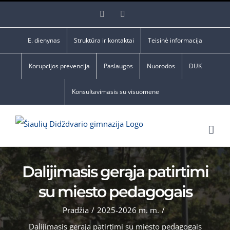
Skip
Facebook
YouTube
to
content
E. dienynas
Struktūra ir kontaktai
Teisinė informacija
Korupcijos prevencija
Paslaugos
Nuorodos
DUK
Konsultavimasis su visuomene
Dalijimasis gerąja patirtimi
su miesto pedagogais
Pradžia
/
2025-2026 m. m.
/
Dalijimasis gerąja patirtimi su miesto pedagogais