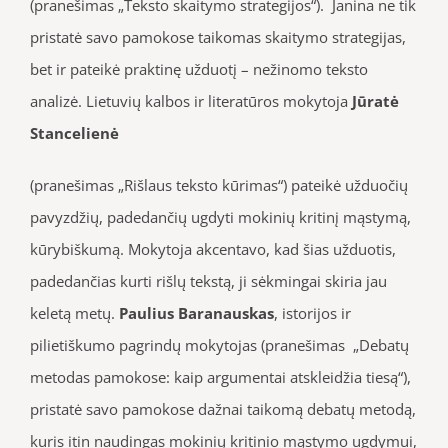
(pranešimas „Teksto skaitymo strategijos“). Janina ne tik
pristatė savo pamokose taikomas skaitymo strategijas,
bet ir pateikė praktinę užduotį – nežinomo teksto
analizė. Lietuvių kalbos ir literatūros mokytoja
Jūratė
Stancelienė
(pranešimas „Rišlaus teksto kūrimas“) pateikė užduočių
pavyzdžių, padedančių ugdyti mokinių kritinį mąstymą,
kūrybiškumą. Mokytoja akcentavo, kad šias užduotis,
padedančias kurti rišlų tekstą, ji sėkmingai skiria jau
keletą metų.
Paulius Baranauskas
, istorijos ir
pilietiškumo pagrindų mokytojas (pranešimas „Debatų
metodas pamokose: kaip argumentai atskleidžia tiesą“),
pristatė savo pamokose dažnai taikomą debatų metodą,
kuris itin naudingas mokinių kritinio mąstymo ugdymui,