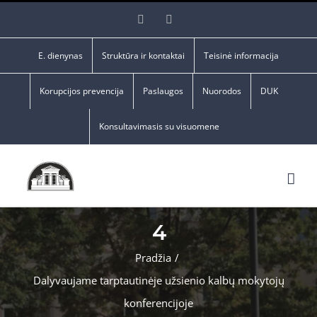
Skip
Facebook
YouTube
to
content
E. dienynas
Struktūra ir kontaktai
Teisinė informacija
Korupcijos prevencija
Paslaugos
Nuorodos
DUK
Konsultavimasis su visuomene
4
Pradžia
/
Dalyvaujame tarptautinėje užsienio kalbų mokytojų
konferencijoje