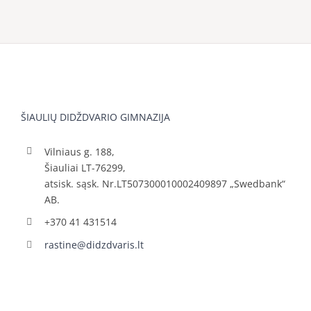
ŠIAULIŲ DIDŽDVARIO GIMNAZIJA
Vilniaus g. 188,
Šiauliai LT-76299,
atsisk. sąsk. Nr.LT507300010002409897 „Swedbank“
AB.
+370 41 431514
rastine@didzdvaris.lt