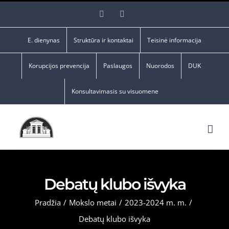
Skip
Facebook
YouTube
to
content
E. dienynas
Struktūra ir kontaktai
Teisinė informacija
Korupcijos prevencija
Paslaugos
Nuorodos
DUK
Konsultavimasis su visuomene
Debatų klubo išvyka
Pradžia
/
Mokslo metai
/
2023-2024 m. m.
/
Debatų klubo išvyka