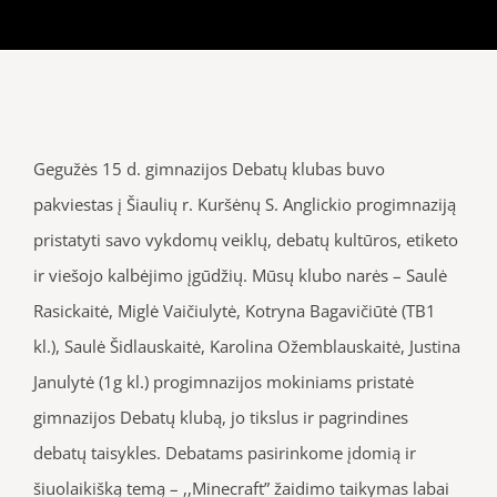
Gegužės 15 d. gimnazijos Debatų klubas buvo
pakviestas į Šiaulių r. Kuršėnų S. Anglickio progimnaziją
pristatyti savo vykdomų veiklų, debatų kultūros, etiketo
ir viešojo kalbėjimo įgūdžių. Mūsų klubo narės – Saulė
Rasickaitė, Miglė Vaičiulytė, Kotryna Bagavičiūtė (TB1
kl.), Saulė Šidlauskaitė, Karolina Ožemblauskaitė, Justina
Janulytė (1g kl.) progimnazijos mokiniams pristatė
gimnazijos Debatų klubą, jo tikslus ir pagrindines
debatų taisykles. Debatams pasirinkome įdomią ir
šiuolaikišką temą – ,,Minecraft” žaidimo taikymas labai