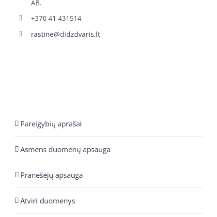
AB.
+370 41 431514
rastine@didzdvaris.lt
Pareigybių aprašai
Asmens duomenų apsauga
Pranešėjų apsauga
Atviri duomenys